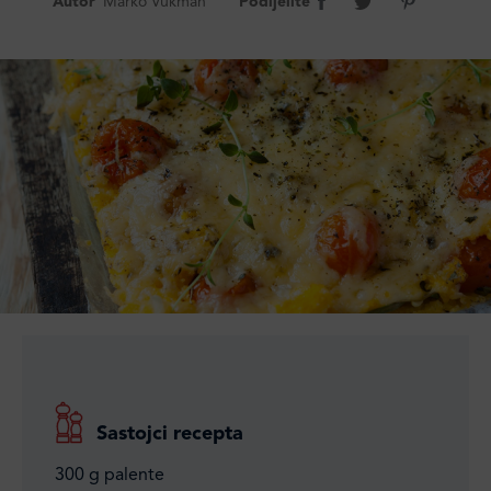
Autor
Marko Vukman
Podijelite
Sastojci recepta
300 g palente