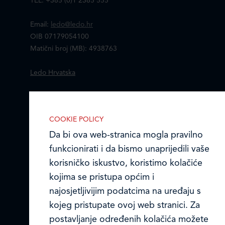
TEL: +385 (0)1 2385 555
Email:
ledo@ledo.hr
OIB 07179054100
Matični broj (MB): 4938763
Ledo Hrvatska
Prodajni centri
COOKIE POLICY
Ledo u inozemstvu
Da bi ova web-stranica mogla pravilno
Online formular
funkcionirati i da bismo unaprijedili vaše
korisničko iskustvo, koristimo kolačiće
Obavijest o Privatnosti i Kolačići
kojima se pristupa općim i
najosjetljivijim podatcima na uređaju s
Privacy notice and Cookies
kojeg pristupate ovoj web stranici. Za
© LEDO plus d.o.o. 2026.
postavljanje određenih kolačića možete
IZABERITE KOLAČIĆE NA STRANICI