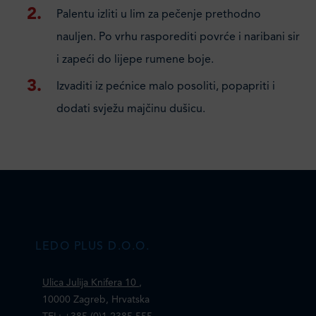
Palentu izliti u lim za pečenje prethodno
nauljen. Po vrhu rasporediti povrće i naribani sir
i zapeći do lijepe rumene boje.
Izvaditi iz pećnice malo posoliti, popapriti i
dodati svježu majčinu dušicu.
LEDO PLUS D.O.O.
Ulica Julija Knifera 10
,
10000 Zagreb, Hrvatska