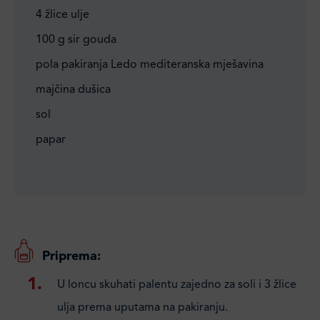
4 žlice ulje
100 g sir gouda
pola pakiranja Ledo mediteranska mješavina
majčina dušica
sol
papar
Priprema:
U loncu skuhati palentu zajedno za soli i 3 žlice
ulja prema uputama na pakiranju.