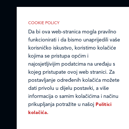
Prodajni centri
COOKIE POLICY
Ledo u inozemstvu
Da bi ova web-stranica mogla pravilno
Online formular
funkcionirati i da bismo unaprijedili vaše
korisničko iskustvo, koristimo kolačiće
Obavijest o Privatnosti i Kolačići
kojima se pristupa općim i
najosjetljivijim podatcima na uređaju s
Privacy notice and Cookies
kojeg pristupate ovoj web stranici. Za
postavljanje određenih kolačića možete
© LEDO plus d.o.o. 2026.
IZABERITE KOLAČIĆE NA STRANICI
dati privolu u dijelu postavki, a više
Omogućite ili onemogućite web-
informacija o samim kolačićima i načinu
stranici upotrebu funkcionalnih i/ili
prikupljanja potražite u našoj
Politici
reklamnih kolačića opisanih u nastavku:
kolačića.