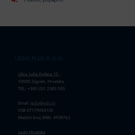
Posoliti, popapriti.
LEDO PLUS D.O.O.
Ulica Julija Knifera 10
,
10000 Zagreb, Hrvatska
TEL: +385 (0)1 2385 555
Email:
ledo@ledo.hr
OIB 07179054100
Matični broj (MB): 4938763
Ledo Hrvatska