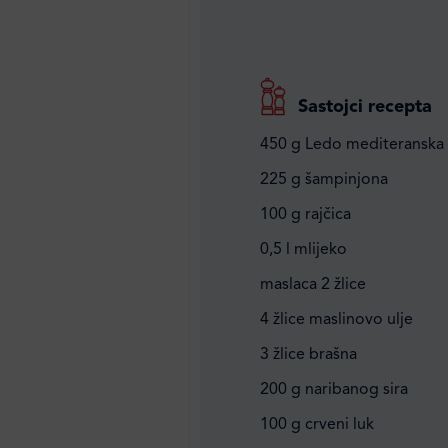
Sastojci recepta
450 g Ledo mediteranska
225 g šampinjona
100 g rajčica
0,5 l mlijeko
maslaca 2 žlice
4 žlice maslinovo ulje
3 žlice brašna
200 g naribanog sira
100 g crveni luk