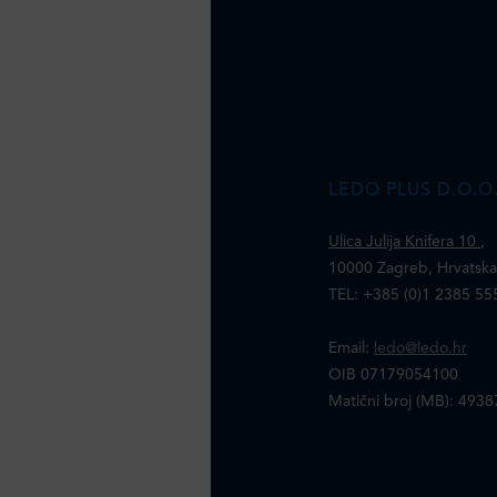
LEDO PLUS D.O.O
Ulica Julija Knifera 10
,
10000 Zagreb, Hrvatsk
TEL: +385 (0)1 2385 55
Email:
ledo@ledo.hr
OIB 07179054100
Matični broj (MB): 493