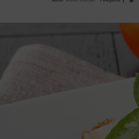
Autor
Marko Vukman
Podijelite