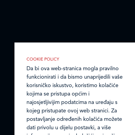
COOKIE POLICY
Da bi ova web-stranica mogla pravilno
funkcionirati i da bismo unaprijedili vaše
korisničko iskustvo, koristimo kolačiće
kojima se pristupa općim i
najosjetljivijim podatcima na uređaju s
kojeg pristupate ovoj web stranici. Za
postavljanje određenih kolačića možete
IZABERITE KOLAČIĆE NA STRANICI
dati privolu u dijelu postavki, a više
Omogućite ili onemogućite web-