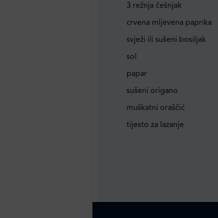
3 režnja češnjak
crvena mljevena paprika
svježi ili sušeni bosiljak
sol
papar
sušeni origano
muškatni oraščić
tijesto za lazanje