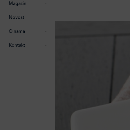
pti
 Lada
 ostalo
Magazin
g
zma
Novosti
ttro
e
O nama
e
e
Kontakt
ten
li