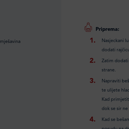
Priprema:
Nasjeckani lu
 mješavina
dodati rajčic
Zatim dodati g
strane.
Napraviti beš
te ulijete hl
Kad primjeti
dok se sir ne
Kad se bešame