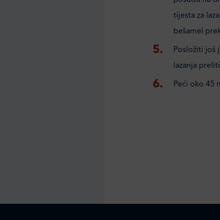
posudu na dno
tijesta za la
bešamel prek
Posložiti još 
lazanja preli
Peći oko 45 