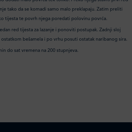
 dodati malo povrća tek toliko. Preko njega staviti prvi red
zanje tako da se komadi samo malo preklapaju. Zatim preliti
o tijesta te povrh njega poredati polovinu povrća.
jedan red tijesta za lazanje i ponoviti postupak. Zadnji sloj
ti ostatkom bešamela i po vrhu posuti ostatak naribanog sira.
min do sat vremena na 200 stupnjeva.