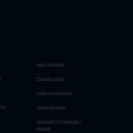
.
Ledo Hrvatska
a
5
Prodajni centri
Ledo u inozemstvu
8763
Online formular
Obavijest o Privatnosti i
Kolačići