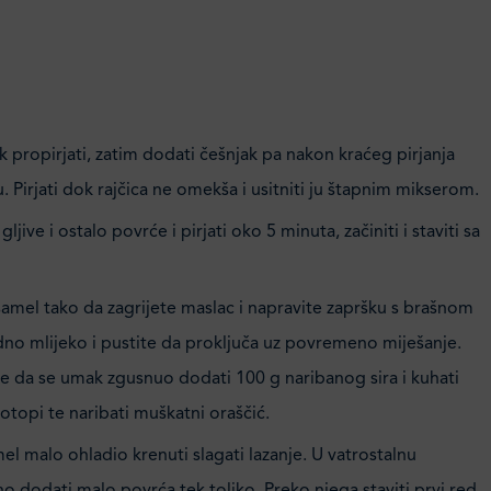
k propirjati, zatim dodati češnjak pa nakon kraćeg pirjanja
u. Pirjati dok rajčica ne omekša i usitniti ju štapnim mikserom.
ljive i ostalo povrće i pirjati oko 5 minuta, začiniti i staviti sa
amel tako da zagrijete maslac i napravite zapršku s brašnom
adno mlijeko i pustite da proključa uz povremeno miješanje.
te da se umak zgusnuo dodati 100 g naribanog sira i kuhati
 otopi te naribati muškatni oraščić.
l malo ohladio krenuti slagati lazanje. U vatrostalnu