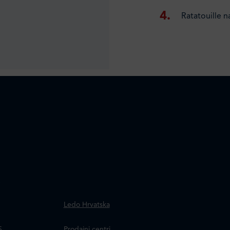
Ratatouille n
.
Ledo Hrvatska
a
5
Prodajni centri