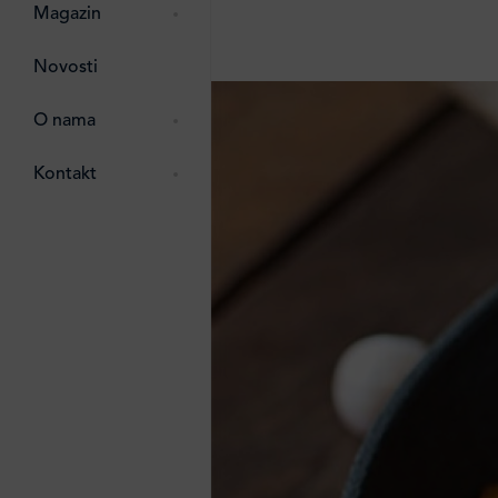
pti
 Lada
 ostalo
Magazin
g
zma
Novosti
ttro
e
O nama
e
e
Kontakt
ten
li