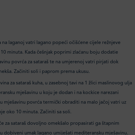
ja na laganoj vatri lagano popeći očišćene cijele režnjeve
 10 minuta. Kada češnjak poprimi zlaćanu boju dodatie
avinu povrća za sataraš te na umjerenoj vatri pirjati dok
ekša. Začiniti soli i paprom prema ukusu.
ina za sataraš kuha, u zasebnoj tavi na 1 žlici maslinovog ulja
eransku mješavinu u koju je dodan i na kockice narezani
u mješavinu povrća termički obraditi na malo jačoj vatri uz
je oko 10 minuta. Začiniti sa soli.
će za sataraš dovoljno omekšalo propasirati ga štapnim
u dobiveni umak lagano umiješati mediteransku mješavinu.