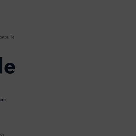
tatouille
le
obe