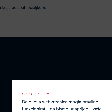
a kraju posipati bosiljkom.
COOKIE POLICY
Da bi ova web-stranica mogla pravilno
funkcionirati i da bismo unaprijedili vaše