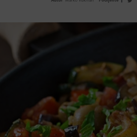
Autor
Marko Vukman
Podijelite