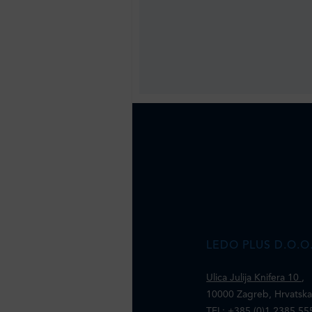
LEDO PLUS D.O.O
Ulica Julija Knifera 10
,
10000 Zagreb, Hrvatsk
TEL: +385 (0)1 2385 55