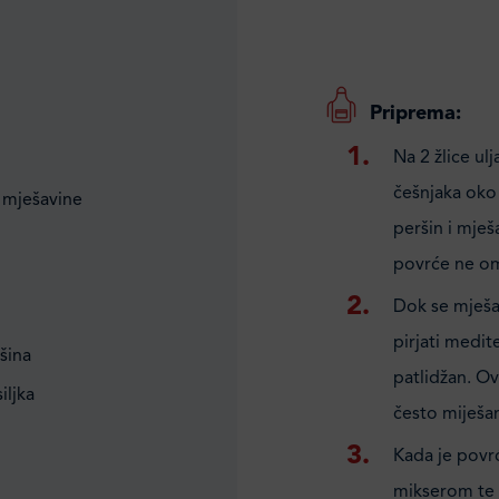
Priprema:
Na 2 žlice ul
češnjaka oko
 mješavine
peršin i mješ
povrće ne om
Dok se mješav
pirjati medit
ršina
patlidžan. Ov
iljka
često miješan
Kada je povr
mikserom te 