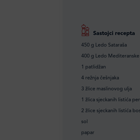
Sastojci recepta
450 g Ledo Sataraša
400 g Ledo Mediteranske
1 patlidžan
4 režnja češnjaka
3 žlice maslinovog ulja
1 žlica sjeckanih listića pe
2 žlice sjeckanih listića bos
sol
papar