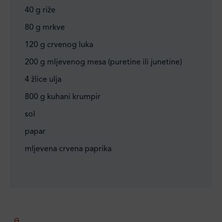
40 g riže
80 g mrkve
120 g crvenog luka
200 g mljevenog mesa (puretine ili junetine)
4 žlice ulja
800 g kuhani krumpir
sol
papar
mljevena crvena paprika