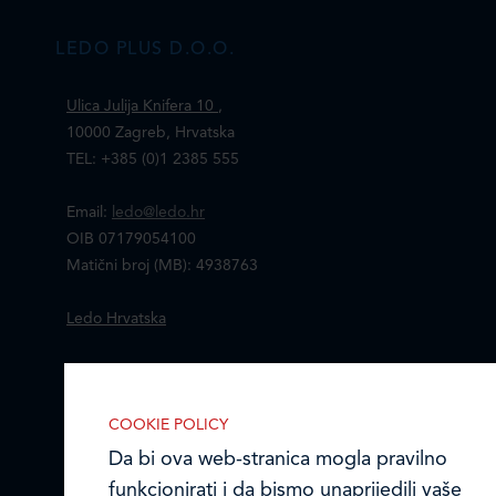
LEDO PLUS D.O.O.
Ulica Julija Knifera 10
,
10000 Zagreb, Hrvatska
TEL: +385 (0)1 2385 555
Email:
ledo@ledo.hr
OIB 07179054100
Matični broj (MB): 4938763
Ledo Hrvatska
Prodajni centri
Ledo u inozemstvu
COOKIE POLICY
Da bi ova web-stranica mogla pravilno
Online formular
funkcionirati i da bismo unaprijedili vaše