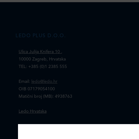
LEDO PLUS D.O.O.
Ulica Julija Knifera 10
,
10000 Zagreb, Hrvatska
TEL: +385 (0)1 2385 555
Email:
ledo@ledo.hr
OIB 07179054100
Matični broj (MB): 4938763
Ledo Hrvatska
Prodajni centri