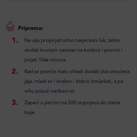
Priprema:
Na ulju propirjati sitno nasjeckani luk, zatim
dodati krumpir narezan na kockice i povrće i
pirjati 10ak minuta.
Kad se povrće malo ohladi dodati dva umućena
jaja, mladi sir i brašno i dobro izmiješati, a po
vrhu posuti naribani sir.
Zapeći u pećnici na 200 stupnjeva do zlatne
boje.