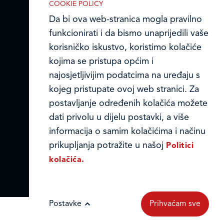
Ledo u inozemstvu
COOKIE POLICY
Da bi ova web-stranica mogla pravilno
Online formular
funkcionirati i da bismo unaprijedili vaše
korisničko iskustvo, koristimo kolačiće
Obavijest o Privatnosti i Kolačići
kojima se pristupa općim i
najosjetljivijim podatcima na uređaju s
Privacy notice and Cookies
kojeg pristupate ovoj web stranici. Za
IZABERITE KOLAČIĆE NA STRANICI
© LEDO plus d.o.o. 2026.
Omogućite ili onemogućite web-
postavljanje određenih kolačića možete
stranici upotrebu funkcionalnih i/ili
dati privolu u dijelu postavki, a više
reklamnih kolačića opisanih u nastavku:
informacija o samim kolačićima i načinu
prikupljanja potražite u našoj
Politici
kolačića.
Nužni (tehnički) kolačići
Postavke
Prihvaćam sve
Nužni kolačići omogućuju osnovne