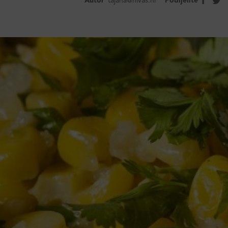
Autor
tajana@nivas.hr
Podijelite