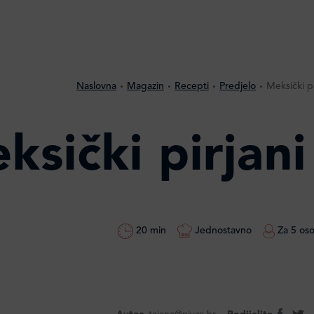
Naslovna
Magazin
Recepti
Predjelo
Meksički p
ksički pirjan
20 min
Jednostavno
Za 5 os