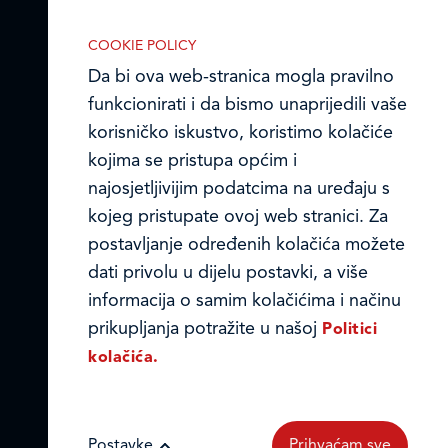
COOKIE POLICY
Da bi ova web-stranica mogla pravilno
funkcionirati i da bismo unaprijedili vaše
korisničko iskustvo, koristimo kolačiće
kojima se pristupa općim i
najosjetljivijim podatcima na uređaju s
kojeg pristupate ovoj web stranici. Za
postavljanje određenih kolačića možete
IZABERITE KOLAČIĆE NA STRANICI
dati privolu u dijelu postavki, a više
Omogućite ili onemogućite web-
informacija o samim kolačićima i načinu
stranici upotrebu funkcionalnih i/ili
prikupljanja potražite u našoj
Politici
reklamnih kolačića opisanih u nastavku:
kolačića.
Postavke
Prihvaćam sve