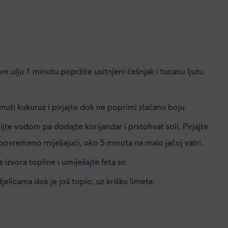
 ulju 1 minutu popržite usitnjeni češnjak i tucanu ljutu
uti kukuruz i pirjajte dok ne poprimi zlaćanu boju.
jte vodom pa dodajte korijandar i prstohvat soli. Pirjajte
povremeno miješajući, oko 5 minuta na malo jačoj vatri.
s izvora topline i umiješajte feta sir.
djelicama dok je još toplo, uz krišku limete.