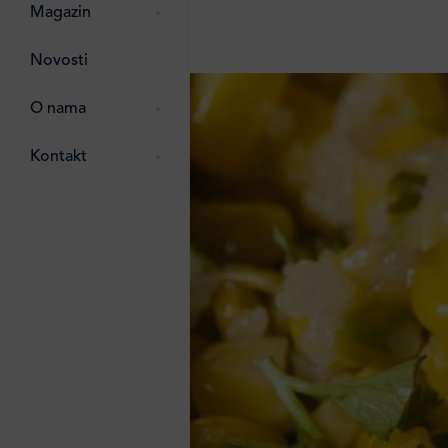
pti
 Lada
 ostalo
Magazin
g
zma
Novosti
ttro
e
O nama
e
e
Kontakt
ten
li