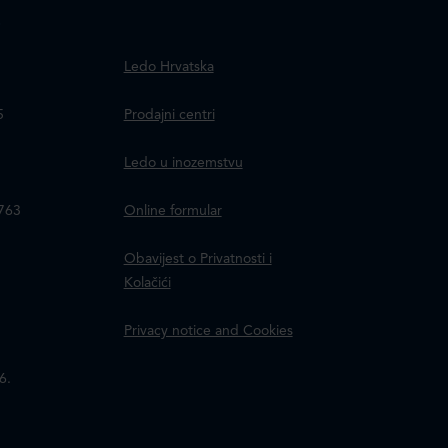
.
Ledo Hrvatska
a
5
Prodajni centri
Ledo u inozemstvu
8763
Online formular
Obavijest o Privatnosti i
Kolačići
Privacy notice and Cookies
6.