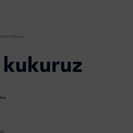
irjani kukuruz
i kukuruz
oba: