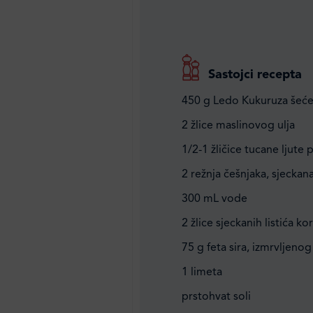
Sastojci recepta
450 g Ledo Kukuruza šeće
2 žlice maslinovog ulja
1/2-1 žličice tucane ljute 
2 režnja češnjaka, sjeckan
300 mL vode
2 žlice sjeckanih listića ko
75 g feta sira, izmrvljenog
1 limeta
prstohvat soli