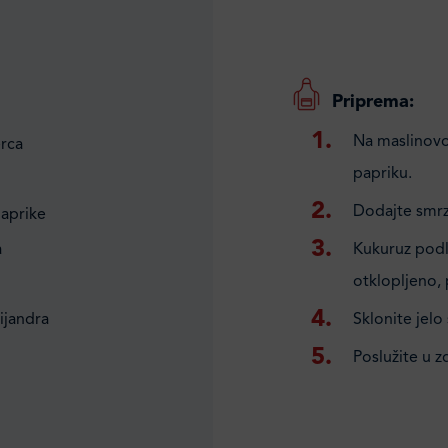
Priprema:
Na maslinovom
rca
papriku.
Dodajte smrzn
paprike
a
Kukuruz podli
otklopljeno, 
rijandra
Sklonite jelo 
Poslužite u z