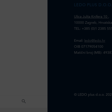
LEDO PLUS D.O.O
Ulica Julija Knifera 10
,
10000 Zagreb, Hrvatsk
TEL: +385 (0)1 2385 55
Email:
ledo@ledo.hr
OIB 07179054100
Matični broj (MB): 493
© LEDO plus d.o.o. 202