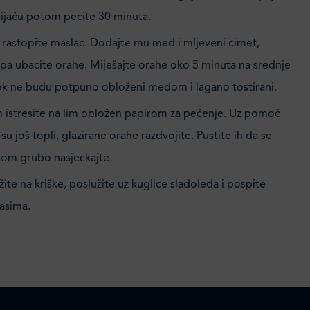
vijaču potom pecite 30 minuta.
i rastopite maslac. Dodajte mu med i mljeveni cimet,
 pa ubacite orahe. Miješajte orahe oko 5 minuta na srednje
 dok ne budu potpuno obloženi medom i lagano tostirani.
istresite na lim obložen papirom za pečenje. Uz pomoć
su još topli, glazirane orahe razdvojite. Pustite ih da se
tom grubo nasjeckajte.
žite na kriške, poslužite uz kuglice sladoleda i pospite
asima.