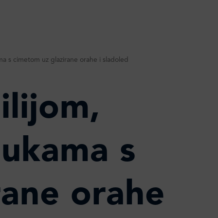
ama s cimetom uz glazirane orahe i sladoled
ilijom,
bukama s
rane orahe