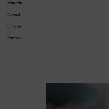
pti
 Lada
 ostalo
Magazin
g
zma
Novosti
ttro
e
O nama
e
e
Kontakt
ten
li