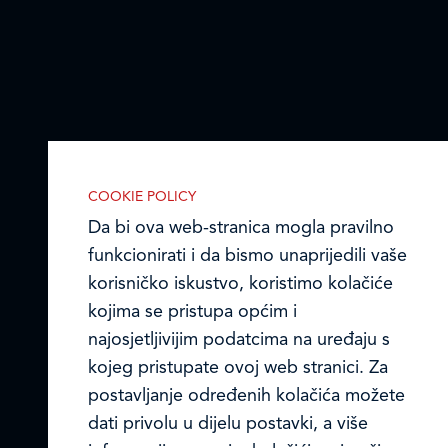
COOKIE POLICY
Da bi ova web-stranica mogla pravilno
funkcionirati i da bismo unaprijedili vaše
korisničko iskustvo, koristimo kolačiće
kojima se pristupa općim i
najosjetljivijim podatcima na uređaju s
kojeg pristupate ovoj web stranici. Za
postavljanje određenih kolačića možete
IZABERITE KOLAČIĆE NA STRANICI
dati privolu u dijelu postavki, a više
Omogućite ili onemogućite web-