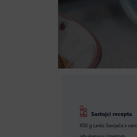
Sastojci recepta
450 g Ledo Savijača s van
jabukama s cimetom