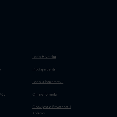
.
Ledo Hrvatska
a
5
Prodajni centri
Ledo u inozemstvu
8763
Online formular
Obavijest o Privatnosti i
Kolačići