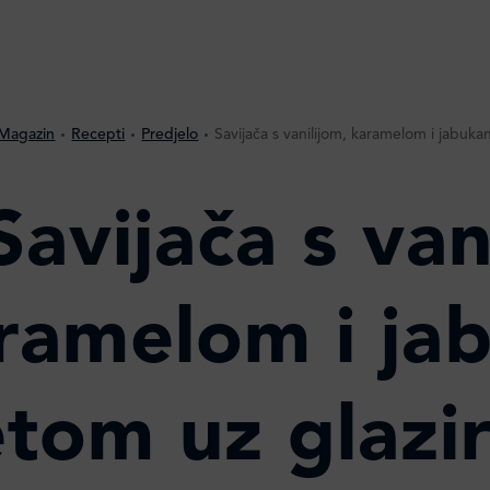
Magazin
Recepti
Predjelo
Savijača s vanilijom, karamelom i jabuk
Savijača s van
ramelom i ja
tom uz glazi