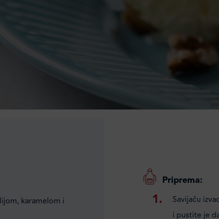
Priprema:
Savijaču izva
ilijom, karamelom i
i pustite je 