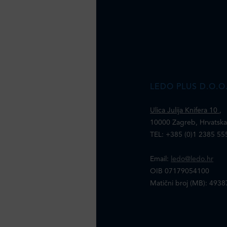
LEDO PLUS D.O.O
Ulica Julija Knifera 10
,
10000 Zagreb, Hrvatsk
TEL: +385 (0)1 2385 55
Email:
ledo@ledo.hr
OIB 07179054100
Matični broj (MB): 493