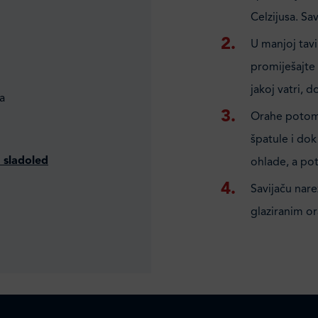
Celzijusa. Sa
U manjoj tav
promiješajte
jakoj vatri,
a
Orahe potom 
špatule i dok 
 sladoled
ohlade, a po
Savijaču nare
glaziranim or