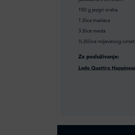
150 g jezgri oraha
1 žlica maslaca
3 žlice meda
½ žličice mljevenog cimet
Za posluživanje:
Ledo Quattro Happiness