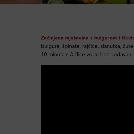
Začinjena mješavina s bulgurom i tikv
bulgura, špinata, rajčice, slanutka, žu
10 minuta s 3 žlice vode bez dodavan