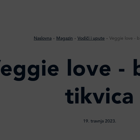
Naslovna
Magazin
Vodiči i upute
Veggie love - bu
eggie love - 
tikvica
19. travnja 2023.