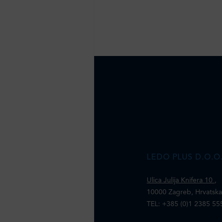
LEDO PLUS D.O.O
Ulica Julija Knifera 10
,
10000 Zagreb, Hrvatsk
TEL: +385 (0)1 2385 55