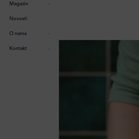
pti
 Lada
 ostalo
Magazin
g
zma
Novosti
ttro
e
O nama
e
e
Kontakt
ten
li