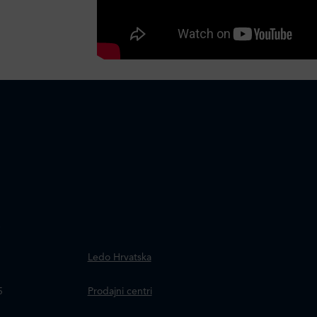
.
Ledo Hrvatska
a
5
Prodajni centri