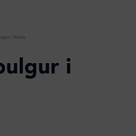
lgur i tikvica
bulgur i