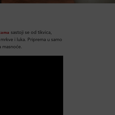
sastoji se od tikvica,
icama
te mrkve i luka. Priprema u samo
ja masnoće.