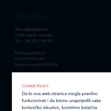
LEDO PLUS D.O.O.
Ulica Julija Knifera 10
,
10000 Zagreb, Hrvatska
TEL: +385 (0)1 2385 555
Email:
ledo@ledo.hr
OIB 07179054100
Matični broj (MB): 4938763
Ledo Hrvatska
COOKIE POLICY
Prodajni centri
Da bi ova web-stranica mogla pravilno
funkcionirati i da bismo unaprijedili vaše
Ledo u inozemstvu
korisničko iskustvo, koristimo kolačiće