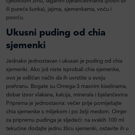
cjelovitom zrnu, laganim bjelančevinama (posni sir
ili pureća šunka), jajima, sjemenkama, voću i
povrću.
Ukusni puding od chia
sjemenki
Jednako jednostavan i ukusan je puding od chia
sjemenki. Ako još niste isprobali chia sjemenke,
ovo je odličan način da ih uvrstite u svoju
prehranu. Bogate su Omega-3 masnim kiselinama,
dobar izvor vlakana, kalcija, minerala i bjelančevina.
Priprema je jednostavna: večer prije pomiješajte
chia sjemenke s mlijekom i po želji medom. Omjer
za pripremu pudinga je sljedeći: na svakih 100 ml
tekućine dodajte jednu žlicu sjemenki, ostavite ih u