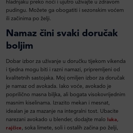
hladnjaku preko noći i ujutro uživajte u zdravom
pudingu. Možete ga obogatiti i sezonskim voćem
ili začinima po želji.
Namaz čini svaki doručak
boljim
Dobar izbor za uživanje u doručku tijekom vikenda
i tjedna mogu biti i razni namazi, pripremljeni od
kvalitetnih sastojaka. Moj omiljen izbor za doručak
je namaz od avokada. Iako voće, avokado je
poprilično masna biljka, ali bogata visokovrijednim
masnim kiselinama. Izrazito mekan i mesnat,
idealan je za mazanje na integralni tost. Ubacite
narezani avokado u blender, dodajte malo
,
luka
, soka limete, soli i ostalih začina po želji,
rajčice