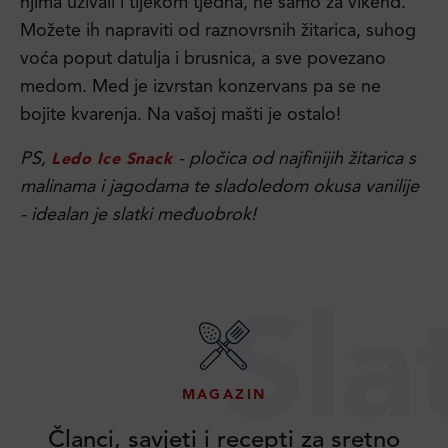
njima uživali i tijekom tjedna, ne samo za vikend.
Možete ih napraviti od raznovrsnih žitarica, suhog
voća poput datulja i brusnica, a sve povezano
medom. Med je izvrstan konzervans pa se ne
bojite kvarenja. Na vašoj mašti je ostalo!
PS,
- pločica od najfinijih žitarica s
Ledo Ice Snack
malinama i jagodama te sladoledom okusa vanilije
- idealan je slatki međuobrok!
Sla
MAGAZIN
Članci, savjeti i recepti za sretno