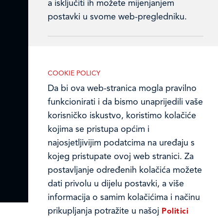
a isključiti ih možete mijenjanjem
Ledo u inozemstvu
postavki u svome web-pregledniku.
Online formular
Obavijest o Privatnosti i Kolačići
Analitički kolačići
COOKIE POLICY
Privacy notice and Cookies
Da bi ova web-stranica mogla pravilno
Analitički kolačići pomažu nam
funkcionirati i da bismo unaprijedili vaše
unaprijediti web-stranicu prikupljanjem i
© LEDO plus d.o.o. 2026.
korisničko iskustvo, koristimo kolačiće
analizom podataka o njeziinu korištenju.
kojima se pristupa općim i
najosjetljivijim podatcima na uređaju s
kojeg pristupate ovoj web stranici. Za
postavljanje određenih kolačića možete
Marketinški kolačići
dati privolu u dijelu postavki, a više
Marketinške kolačiće koristimo radi
informacija o samim kolačićima i načinu
povećanja relevantnosti oglasa koje
prikupljanja potražite u našoj
Politici
primate.