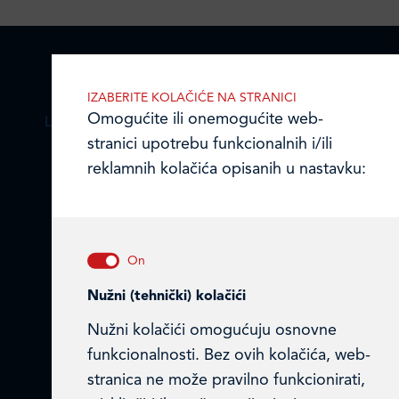
IZABERITE KOLAČIĆE NA STRANICI
Omogućite ili onemogućite web-
LEDO PLUS D.O.O.
stranici upotrebu funkcionalnih i/ili
reklamnih kolačića opisanih u nastavku:
Ulica Julija Knifera 10
,
10000 Zagreb, Hrvatska
TEL: +385 (0)1 2385 555
Email:
ledo@ledo.hr
OIB 07179054100
Nužni (tehnički) kolačići
Matični broj (MB): 4938763
Nužni kolačići omogućuju osnovne
Ledo Hrvatska
funkcionalnosti. Bez ovih kolačića, web-
stranica ne može pravilno funkcionirati,
Prodajni centri