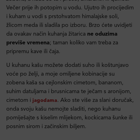
Večer prije ih potopim u vodu. Ujutro ih procijedim
i kuham u vodi s prstohvatom himalajske soli,
žlicom meda ili sladila po izboru. Brzo ćete uvidjeti
da ovakav način kuhanja žitarica
ne oduzima
previše vremena
; taman koliko vam treba za
pripremu kave ili čaja.
U kuhanu kašu možete dodati suho ili koštunjavo
voće po želji, a moje omiljene kobinacije su
zobena kaša sa cejlonskim cimetom, bananom,
suhim datuljama i brusnicama te ječam s aronijom,
cimetom i
. Ako ste više za slani doručak,
jagodama
onda svoju kašu nemojte sladiti, nego kuhanu
pomiješajte s kiselim mlijekom, kockicama šunke ili
posnim sirom i začinskim biljem.