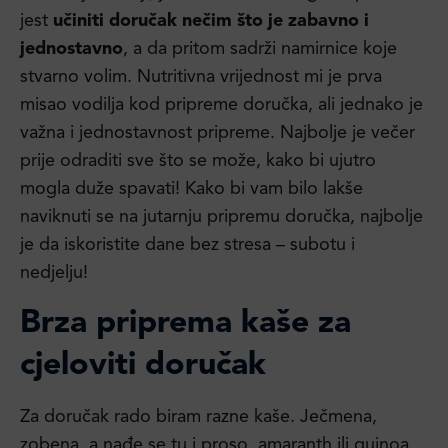
jest
učiniti doručak nečim što je zabavno i
jednostavno
, a da pritom sadrži namirnice koje
stvarno volim. Nutritivna vrijednost mi je prva
misao vodilja kod pripreme doručka, ali jednako je
važna i jednostavnost pripreme. Najbolje je večer
prije odraditi sve što se može, kako bi ujutro
mogla duže spavati! Kako bi vam bilo lakše
naviknuti se na jutarnju pripremu doručka, najbolje
je da iskoristite dane bez stresa – subotu i
nedjelju!
Brza priprema kaše za
cjeloviti doručak
Za doručak rado biram razne kaše. Ječmena,
zobena, a nađe se tu i proso, amaranth ili quinoa.