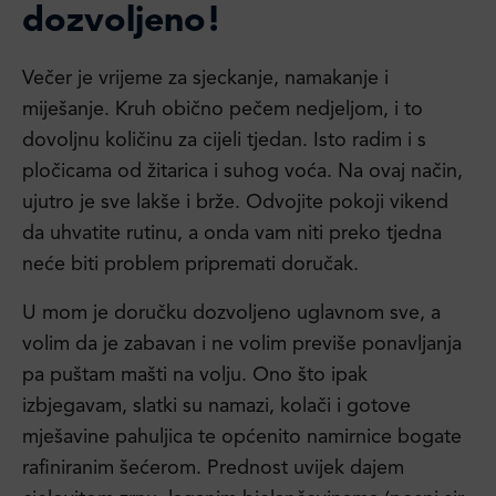
dozvoljeno!
Večer je vrijeme za sjeckanje, namakanje i
miješanje. Kruh obično pečem nedjeljom, i to
dovoljnu količinu za cijeli tjedan. Isto radim i s
pločicama od žitarica i suhog voća. Na ovaj način,
ujutro je sve lakše i brže. Odvojite pokoji vikend
da uhvatite rutinu, a onda vam niti preko tjedna
neće biti problem pripremati doručak.
U mom je doručku dozvoljeno uglavnom sve, a
volim da je zabavan i ne volim previše ponavljanja
pa puštam mašti na volju. Ono što ipak
izbjegavam, slatki su namazi, kolači i gotove
mješavine pahuljica te općenito namirnice bogate
rafiniranim šećerom. Prednost uvijek dajem