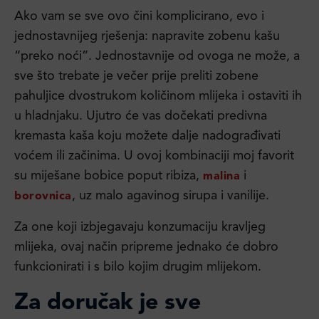
Ako vam se sve ovo čini komplicirano, evo i
jednostavnijeg rješenja: napravite zobenu kašu
“preko noći”. Jednostavnije od ovoga ne može, a
sve što trebate je večer prije preliti zobene
pahuljice dvostrukom količinom mlijeka i ostaviti ih
u hladnjaku. Ujutro će vas dočekati predivna
kremasta kaša koju možete dalje nadograđivati
voćem ili začinima. U ovoj kombinaciji moj favorit
su miješane bobice poput ribiza,
i
malina
, uz malo agavinog sirupa i vanilije.
borovnica
Za one koji izbjegavaju konzumaciju kravljeg
mlijeka, ovaj način pripreme jednako će dobro
funkcionirati i s bilo kojim drugim mlijekom.
Za doručak je sve