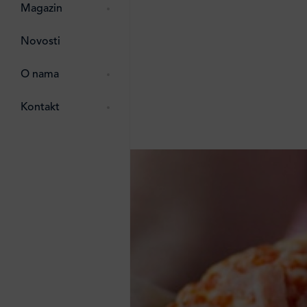
pti
 Lada
 ostalo
Magazin
g
zma
Novosti
ttro
e
O nama
e
e
Kontakt
ten
li