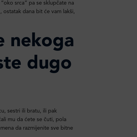
 i “oko srca” pa se sklupčate na
, ostatak dana bit će vam lakši,
e nekoga
iste dugo
, sestri ili bratu, ili pak
ćali mu da ćete se čuti, pola
remena da razmijenite sve bitne