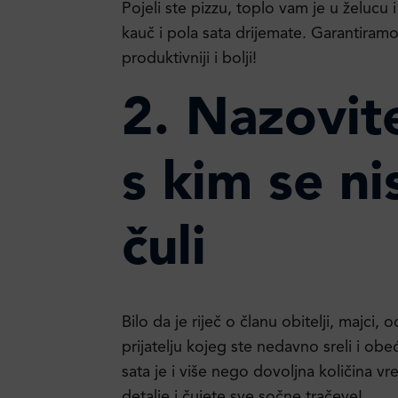
Pojeli ste pizzu, toplo vam je u želucu
kauč i pola sata drijemate. Garantiramo
produktivniji i bolji!
2. Nazovit
s kim se n
čuli
Bilo da je riječ o članu obitelji, majci, ocu
prijatelju kojeg ste nedavno sreli i obe
sata je i više nego dovoljna količina v
detalje i čujete sve sočne tračeve!