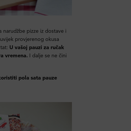
s narudžbe pizze iz dostave i
i uvijek provjerenog okusa
tat:
U vašoj pauzi za ručak
ra vremena.
I dalje se ne čini
oristiti pola sata pauze