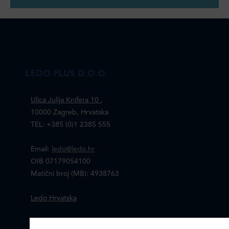
LEDO PLUS D.O.O.
Ulica Julija Knifera 10
,
10000 Zagreb, Hrvatska
TEL: +385 (0)1 2385 555
Email:
ledo@ledo.hr
OIB 07179054100
Matični broj (MB): 4938763
Ledo Hrvatska
Prodajni centri