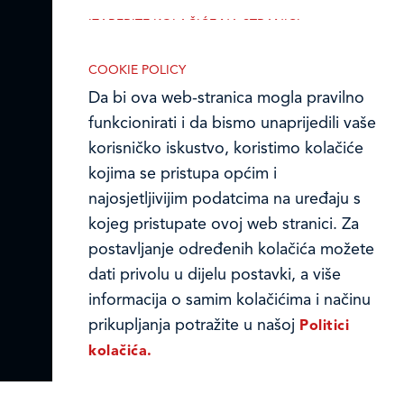
IZABERITE KOLAČIĆE NA STRANICI
Ledo u inozemstvu
Omogućite ili onemogućite web-
stranici upotrebu funkcionalnih i/ili
COOKIE POLICY
Online formular
reklamnih kolačića opisanih u nastavku:
Da bi ova web-stranica mogla pravilno
Obavijest o Privatnosti i Kolačići
funkcionirati i da bismo unaprijedili vaše
korisničko iskustvo, koristimo kolačiće
Privacy notice and Cookies
kojima se pristupa općim i
najosjetljivijim podatcima na uređaju s
© LEDO plus d.o.o. 2026.
kojeg pristupate ovoj web stranici. Za
Nužni (tehnički) kolačići
postavljanje određenih kolačića možete
Nužni kolačići omogućuju osnovne
dati privolu u dijelu postavki, a više
funkcionalnosti. Bez ovih kolačića, web-
informacija o samim kolačićima i načinu
stranica ne može pravilno funkcionirati,
prikupljanja potražite u našoj
Politici
a isključiti ih možete mijenjanjem
kolačića.
postavki u svome web-pregledniku.