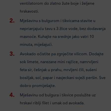
ventilatorom do zlatno žute boje i željene
hrskavosti.
Mješavinu s bulgurom i tikvicama stavite u
neprianjajuću tavu s 3 žlice vode, bez dodavanja
masnoće. Kuhajte na srednje jako vatri 10
minuta, miješajući.
Avokado očistite pa zgnječite vilicom. Dodajte
sok limete, narezane mini rajčice, namrvljeni
feta sir, češnjak u prahu, mrvljeni čili, sušeni
bosiljak, sol, papar i nasjeckani svježi peršin. Sve
dobro promiješajte.
Mješavinu od bulgura i tikvice poslužite uz
hrskavi riblji filet i umak od avokada.