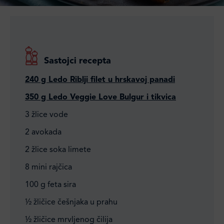
Sastojci recepta
240 g Ledo Riblji filet u hrskavoj panadi
350 g Ledo Veggie Love Bulgur i tikvica
3 žlice vode
2 avokada
2 žlice soka limete
8 mini rajčica
100 g feta sira
½ žličice češnjaka u prahu
½ žličice mrvljenog čilija