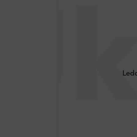
Uk
Ledo