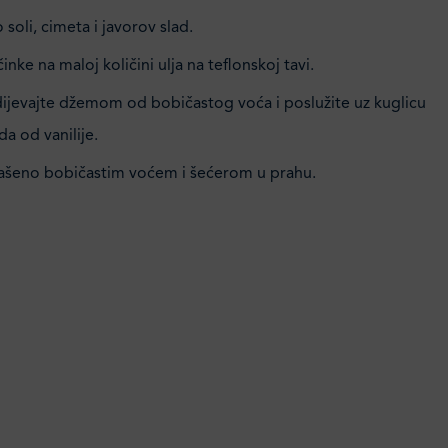
soli, cimeta i javorov slad.
inke na maloj količini ulja na teflonskoj tavi.
dijevajte džemom od bobičastog voća i poslužite uz kuglicu
a od vanilije.
rašeno bobičastim voćem i šećerom u prahu.