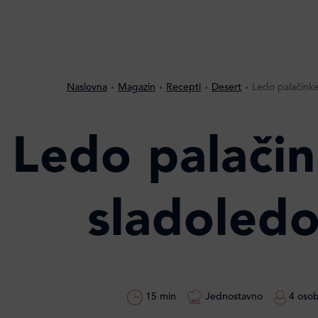
Naslovna
Magazin
Recepti
Desert
Ledo palačink
Ledo palačin
sladoled
15 min
Jednostavno
4 oso