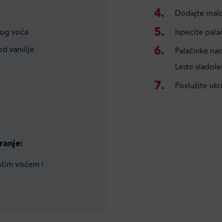
Dodajte malo 
tog voća
Ispecite palač
d vanilije
Palačinke na
Ledo sladoled
Poslužite uk
ranje:
stim voćem i