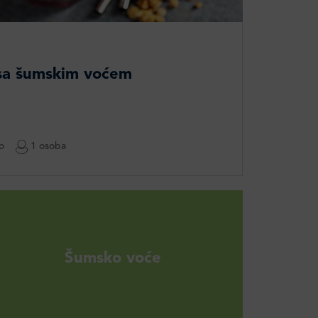
 sa šumskim voćem
o
1 osoba
Šumsko voće