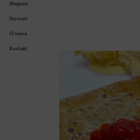
pti
 Lada
 ostalo
Magazin
g
zma
Novosti
ttro
e
O nama
e
e
Kontakt
ten
li