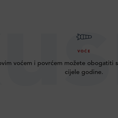
us
VOĆE
vim voćem i povrćem možete obogatiti s
cijele godine.