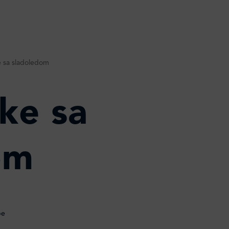
e sa sladoledom
ke sa
om
be