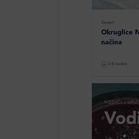
Desert
Okruglice N
načina
3-4 osobe
VODIČI I UPU
Vodi