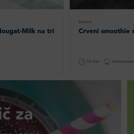
Desert
ougat-Milk na tri
Crveni smoothie
10 min
Jednostavn
TE
č za