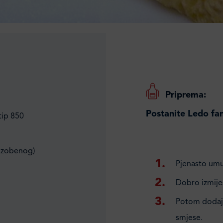
Priprema:
Postanite Ledo fa
tip 850
li zobenog)
Pjenasto umut
Dobro izmije
Potom dodajt
smjese.