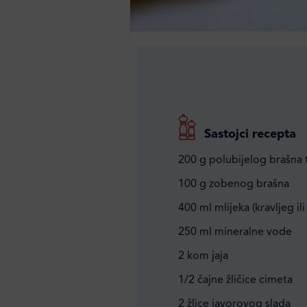
Sastojci recepta
200 g polubijelog brašna 
100 g zobenog brašna
400 ml mlijeka (kravljeg i
250 ml mineralne vode
2 kom jaja
1/2 čajne žličice cimeta
2 žlice javorovog slada