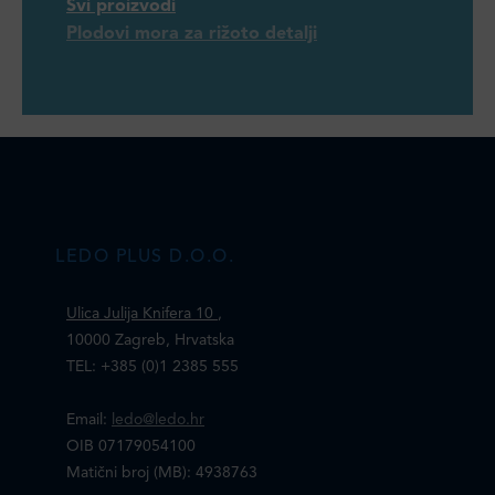
Svi proizvodi
Plodovi mora za rižoto detalji
LEDO PLUS D.O.O.
Ulica Julija Knifera 10
,
10000 Zagreb, Hrvatska
TEL: +385 (0)1 2385 555
Email:
ledo@ledo.hr
OIB 07179054100
Matični broj (MB): 4938763