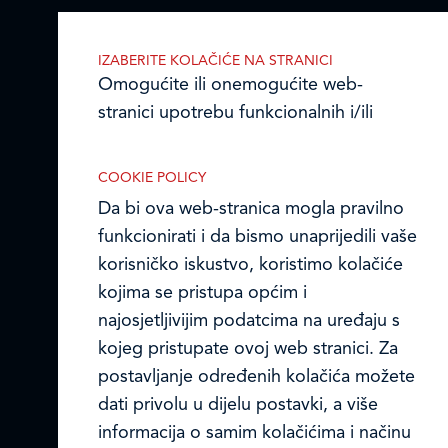
Ledo Hrvatska
IZABERITE KOLAČIĆE NA STRANICI
Prodajni centri
Omogućite ili onemogućite web-
stranici upotrebu funkcionalnih i/ili
Ledo u inozemstvu
reklamnih kolačića opisanih u nastavku:
Online formular
COOKIE POLICY
Da bi ova web-stranica mogla pravilno
Obavijest o Privatnosti i Kolačići
funkcionirati i da bismo unaprijedili vaše
korisničko iskustvo, koristimo kolačiće
Privacy notice and Cookies
Nužni (tehnički) kolačići
kojima se pristupa općim i
© LEDO plus d.o.o. 2026.
najosjetljivijim podatcima na uređaju s
Nužni kolačići omogućuju osnovne
kojeg pristupate ovoj web stranici. Za
funkcionalnosti. Bez ovih kolačića, web-
postavljanje određenih kolačića možete
stranica ne može pravilno funkcionirati,
dati privolu u dijelu postavki, a više
a isključiti ih možete mijenjanjem
informacija o samim kolačićima i načinu
postavki u svome web-pregledniku.