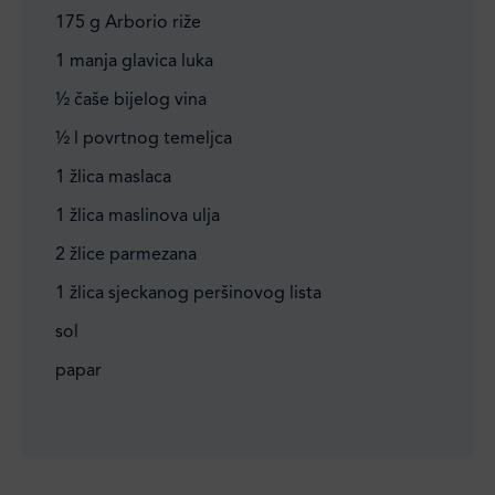
175 g Arborio riže
1 manja glavica luka
½ čaše bijelog vina
½ l povrtnog temeljca
1 žlica maslaca
1 žlica maslinova ulja
2 žlice parmezana
1 žlica sjeckanog peršinovog lista
sol
papar