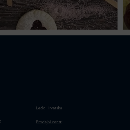
.
Ledo Hrvatska
a
5
Prodajni centri