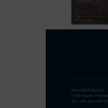
LEDO PLUS D.O.O
Ulica Julija Knifera 10
,
10000 Zagreb, Hrvatsk
TEL: +385 (0)1 2385 55