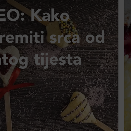
EO: Kako
remiti srca od
atog tijesta