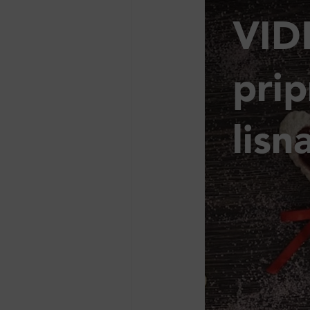
VID
prip
lisn