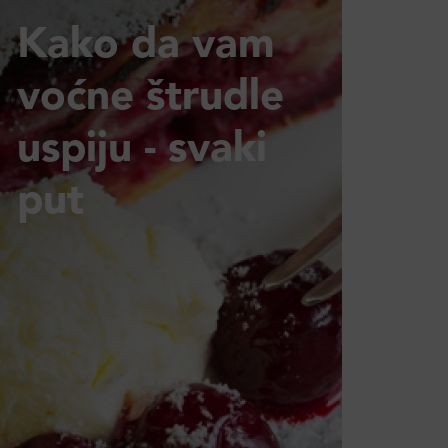
Kako da vam
voćne štrudle
uspiju - svaki
put