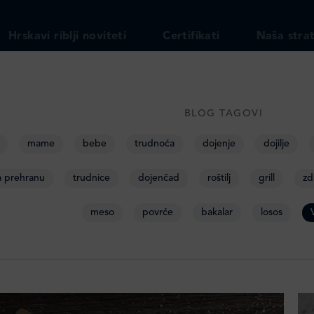
Hrskavi riblji noviteti
Certifikati
Naša strat
BLOG TAGOVI
mame
bebe
trudnoća
dojenje
dojilje
a prehranu
trudnice
dojenčad
roštilj
grill
zd
meso
povrće
bakalar
losos