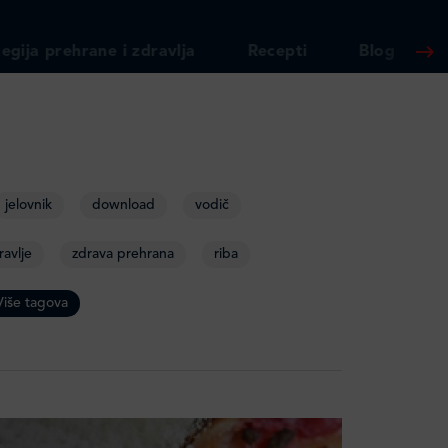
egija prehrane i zdravlja
Recepti
Blog
jelovnik
download
vodič
ravlje
zdrava prehrana
riba
više tagova