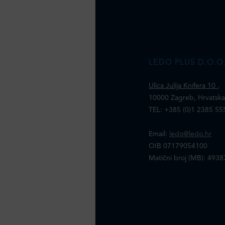
LEDO PLUS D.O.O
Ulica Julija Knifera 10
,
10000 Zagreb, Hrvatsk
TEL: +385 (0)1 2385 55
Email:
ledo@ledo.hr
OIB 07179054100
Matični broj (MB): 493