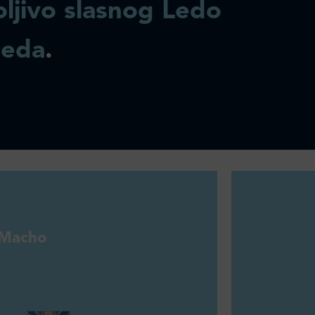
ljivo slasnog Ledo
leda
.
Macho