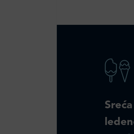
Sreća
leden