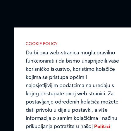
COOKIE POLICY
Da bi ova web-stranica mogla pravilno
funkcionirati i da bismo unaprijedili vaše
korisničko iskustvo, koristimo kolačiće
kojima se pristupa općim i
najosjetljivijim podatcima na uređaju s
IZABERITE KOLAČIĆE NA STRANICI
kojeg pristupate ovoj web stranici. Za
Omogućite ili onemogućite web-
postavljanje određenih kolačića možete
stranici upotrebu funkcionalnih i/ili
dati privolu u dijelu postavki, a više
reklamnih kolačića opisanih u nastavku:
informacija o samim kolačićima i načinu
prikupljanja potražite u našoj
Politici