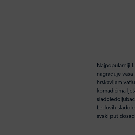
Najpopularniji 
nagrađuje vaša o
hrskavijem vaflu
komadićima lješn
sladoledoljubac
Ledovih sladoled
svaki put dosad