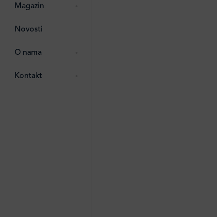
pti
 Lada
 ostalo
Magazin
g
zma
Novosti
ttro
e
O nama
e
e
Kontakt
ten
li