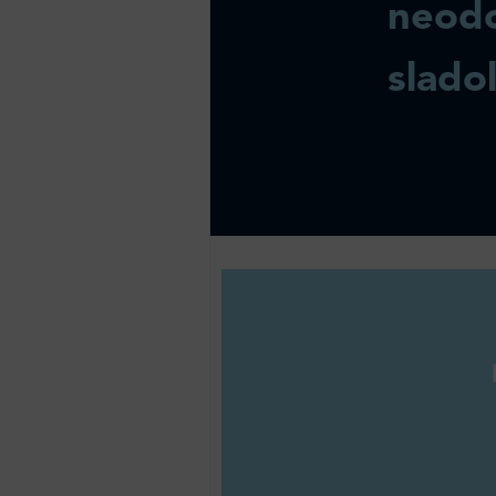
neodo
slado