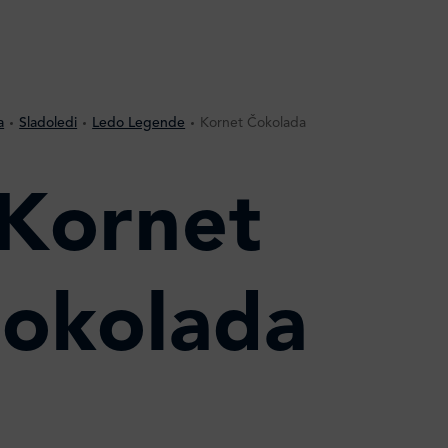
a
Sladoledi
Ledo Legende
Kornet Čokolada
Kornet
okolada