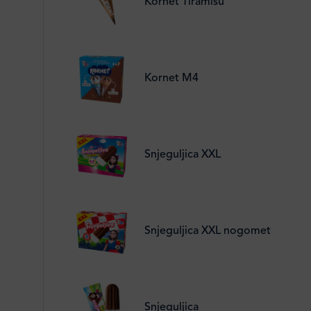
Kornet Tiramisu
Kornet M4
Snjeguljica XXL
Snjeguljica XXL nogomet
Snjeguljica