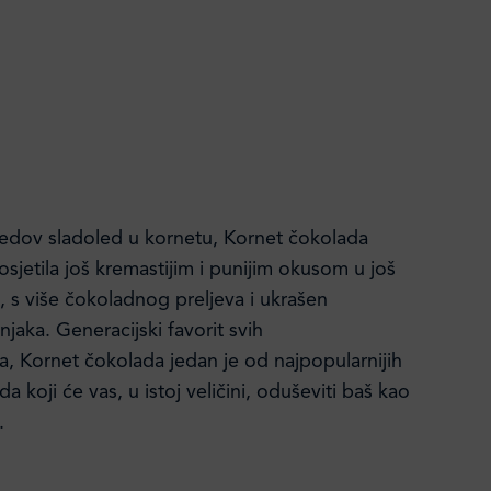
Ledov sladoled u kornetu, Kornet čokolada
sjetila još kremastijim i punijim okusom u još
, s više čokoladnog preljeva i ukrašen
jaka. Generacijski favorit svih
a, Kornet čokolada jedan je od najpopularnijih
a koji će vas, u istoj veličini, oduševiti baš kao
.