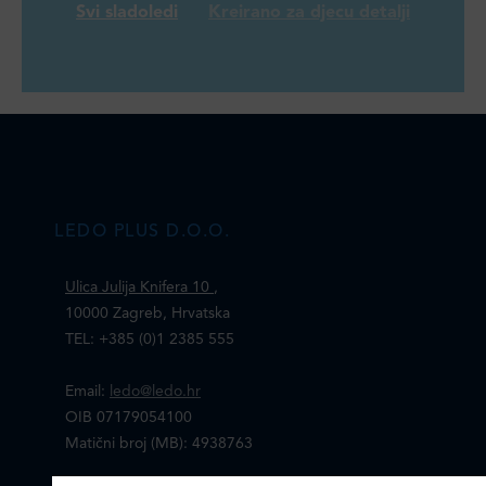
Svi sladoledi
Kreirano za djecu detalji
LEDO PLUS D.O.O.
Ulica Julija Knifera 10
,
10000 Zagreb, Hrvatska
TEL: +385 (0)1 2385 555
Email:
ledo@ledo.hr
OIB 07179054100
Matični broj (MB): 4938763