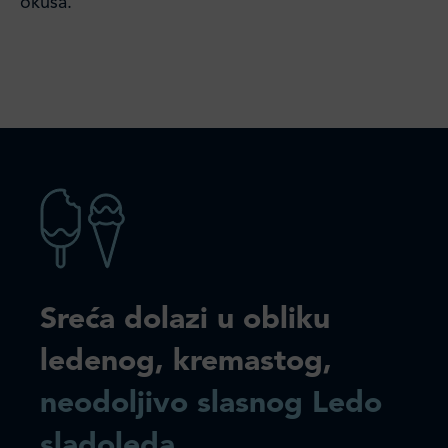
okusa.
Sreća dolazi u obliku
ledenog, kremastog,
neodoljivo slasnog Ledo
sladoleda
.