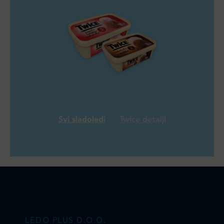
Svi sladoledi
Twice detalji
LEDO PLUS D.O.O.