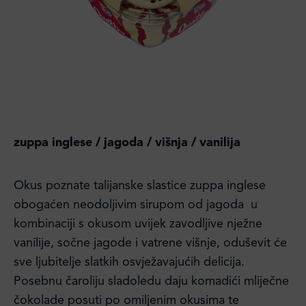
zuppa inglese / jagoda / višnja / vanilija
Okus poznate talijanske slastice zuppa inglese
obogaćen neodoljivim sirupom od jagoda u
kombinaciji s okusom uvijek zavodljive nježne
vanilije, sočne jagode i vatrene višnje, oduševit će
sve ljubitelje slatkih osvježavajućih delicija.
Posebnu čaroliju sladoledu daju komadići mliječne
čokolade posuti po omiljenim okusima te