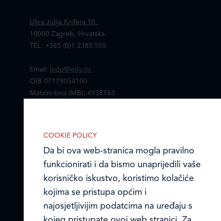
Ulica Julija Knifera 10
,
10000 Zagreb, Hrvatska
TEL: +385 (0)1 2385 555
Email:
ledo@ledo.hr
OIB 07179054100
Matični broj (MB): 4938763
Ledo Hrvatska
IZABERITE KOLAČIĆE NA STRANICI
Omogućite ili onemogućite web-
COOKIE POLICY
Prodajni centri
stranici upotrebu funkcionalnih i/ili
Da bi ova web-stranica mogla pravilno
reklamnih kolačića opisanih u nastavku:
funkcionirati i da bismo unaprijedili vaše
Ledo u inozemstvu
korisničko iskustvo, koristimo kolačiće
Online formular
kojima se pristupa općim i
najosjetljivijim podatcima na uređaju s
Obavijest o Privatnosti i Kolačići
kojeg pristupate ovoj web stranici. Za