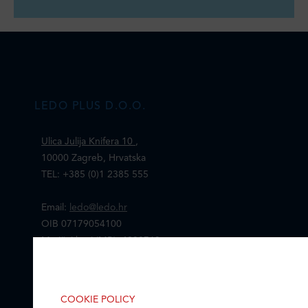
LEDO PLUS D.O.O.
Ulica Julija Knifera 10
,
10000 Zagreb, Hrvatska
TEL: +385 (0)1 2385 555
Email:
ledo@ledo.hr
OIB 07179054100
Matični broj (MB): 4938763
IZABERITE KOLAČIĆE NA STRANICI
Ledo Hrvatska
Omogućite ili onemogućite web-
COOKIE POLICY
stranici upotrebu funkcionalnih i/ili
Prodajni centri