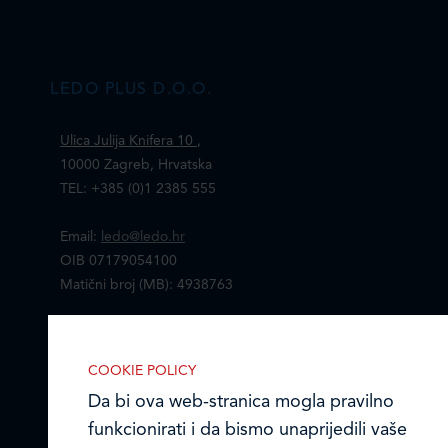
LEDO PLUS D.O.O.
Ulica Julija Knifera 10
,
10000 Zagreb, Hrvatska
TEL: +385 (0)1 2385 555
Email:
ledo@ledo.hr
OIB 07179054100
Matični broj (MB): 4938763
Ledo Hrvatska
COOKIE POLICY
Prodajni centri
Da bi ova web-stranica mogla pravilno
funkcionirati i da bismo unaprijedili vaše
Ledo u inozemstvu