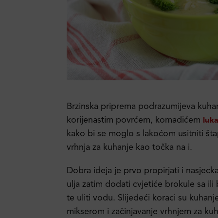
Brzinska priprema podrazumijeva kuhan
korijenastim povrćem, komadićem
luk
kako bi se moglo s lakoćom usitniti š
vrhnja za kuhanje kao točka na i.
Dobra ideja je prvo propirjati i nasjec
ulja zatim dodati cvjetiće brokule sa ili
te uliti vodu. Slijedeći koraci su kuhanj
mikserom i začinjavanje vrhnjem za kuha