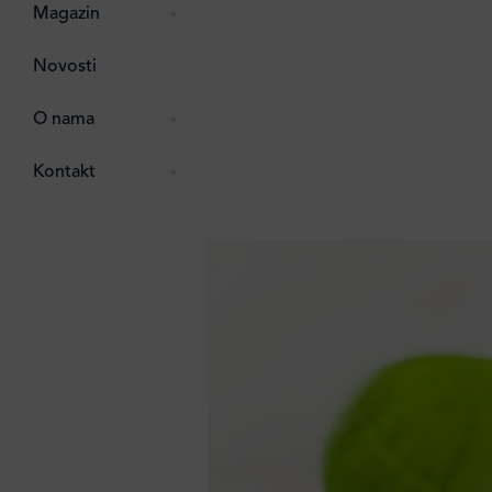
pti
 Lada
 ostalo
Magazin
g
zma
Novosti
ttro
e
O nama
e
e
Kontakt
ten
li