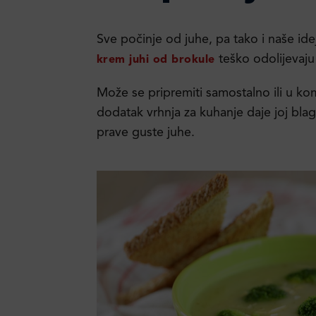
Sve počinje od juhe, pa tako i naše id
teško odolijevaju i 
krem juhi od brokule
Može se pripremiti samostalno ili u kom
dodatak vrhnja za kuhanje daje joj bla
prave guste juhe.