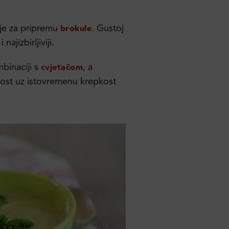
eje za pripremu
. Gustoj
brokule
najizbirljiviji.
binaciji s
, a
cvjetačom
gost uz istovremenu krepkost