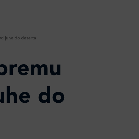
Od juhe do deserta
ipremu
uhe do