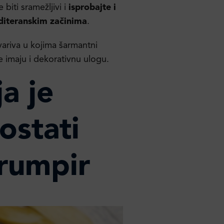
 biti sramežljivi i
isprobajte i
mediteranskim začinima
.
u variva u kojima šarmantni
ve imaju i dekorativnu ulogu.
a je
ostati
krumpir