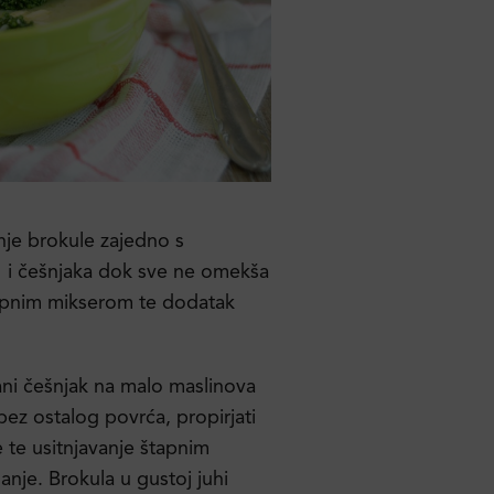
je brokule zajedno s
i češnjaka dok sve ne omekša
a
tapnim mikserom te dodatak
kani češnjak na malo maslinova
 bez ostalog povrća, propirjati
e te usitnjavanje štapnim
nje. Brokula u gustoj juhi