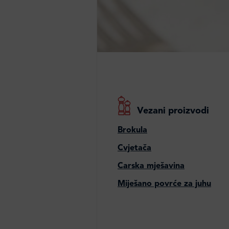
Vezani proizvodi
Brokula
Cvjetača
Carska mješavina
Miješano povrće za juhu