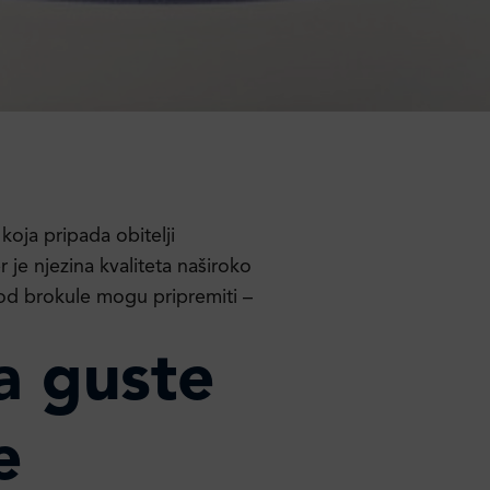
oja pripada obitelji
 je njezina kvaliteta naširoko
e od brokule mogu pripremiti –
a guste
e