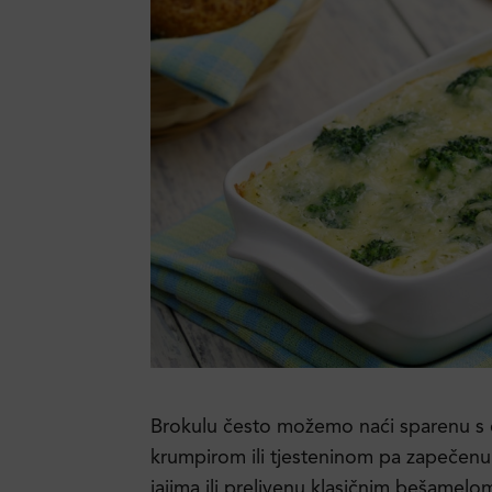
Brokulu često možemo naći sparenu s 
krumpirom ili tjesteninom pa zapečenu 
jajima ili prelivenu klasičnim bešamelo