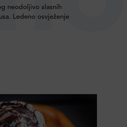
no
og neodoljivo slasnih
kusa. Ledeno osvježenje