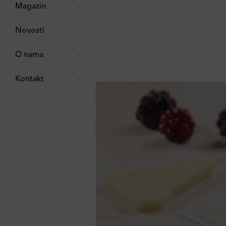
pti
 Lada
 ostalo
Magazin
g
zma
Novosti
ttro
e
O nama
e
e
Kontakt
ten
li