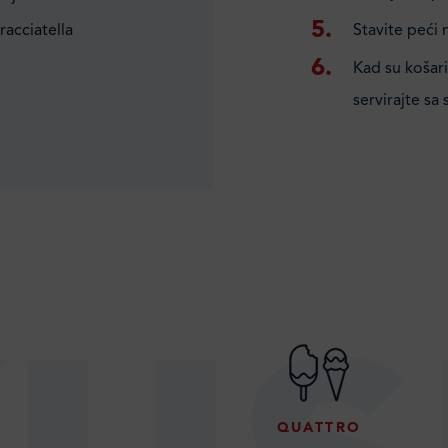
racciatella
Stavite peći 
Kad su košari
servirajte sa
QUATTRO