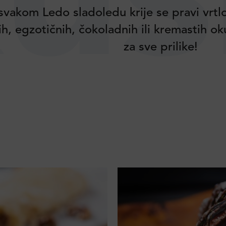
us
svakom Ledo sladoledu krije se pravi vrtl
ih, egzotičnih, čokoladnih ili kremastih o
za sve prilike!