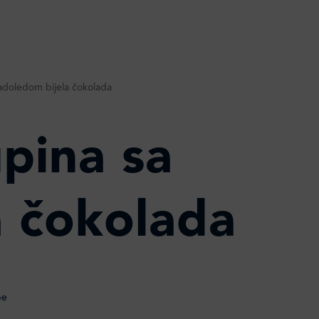
ladoledom bijela čokolada
pina sa
a čokolada
be