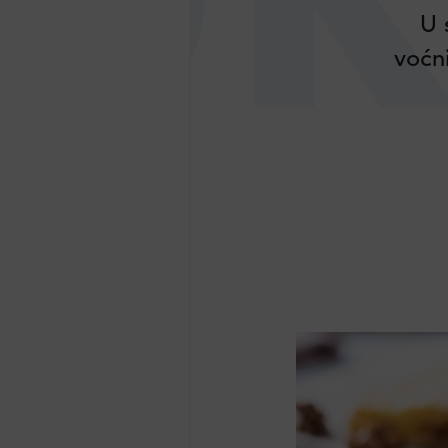
Uk
U 
voćn