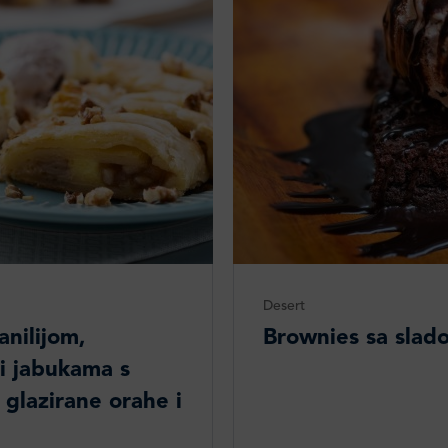
Desert
anilijom,
Brownies sa slad
i jabukama s
glazirane orahe i