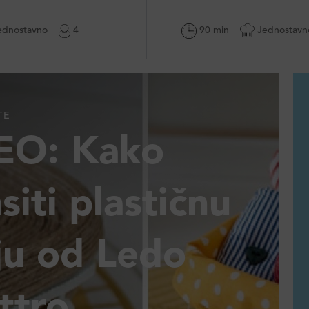
dnostavno
4
90 min
Jednostavn
TE
EO: Kako
siti plastičnu
ju od Ledo