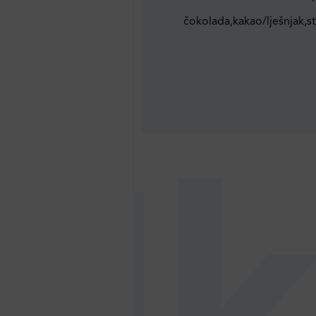
čokolada,kakao/lješnjak,st