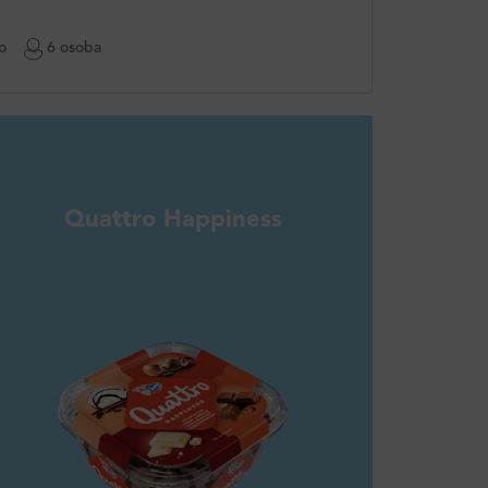
o
6 osoba
Quattro Happiness