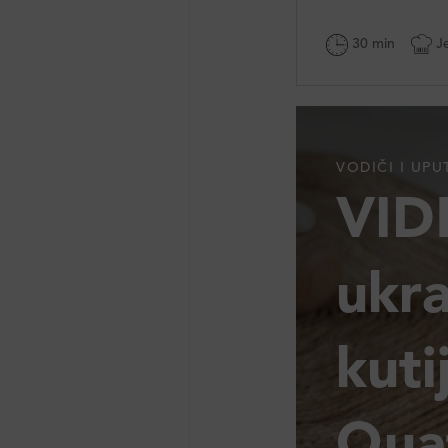
30 min
Je
VODIČI I UPU
VID
ukra
kuti