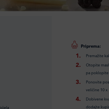
Priprema:
Premažite ka
Otopite masla
pa poklopite 
Ponovite post
veličine 10 x
Dobivene kva
dodajte kupin
ijela