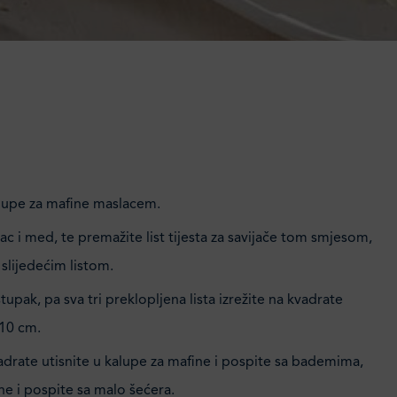
lupe za mafine maslacem.
c i med, te premažite list tijesta za savijače tom smjesom,
slijedećim listom.
upak, pa sva tri preklopljena lista izrežite na kvadrate
 10 cm.
drate utisnite u kalupe za mafine i pospite sa bademima,
e i pospite sa malo šećera.