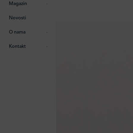
pti
 Lada
 ostalo
Magazin
g
zma
Novosti
ttro
e
O nama
e
e
Kontakt
ten
li