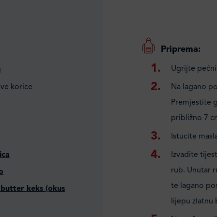
Priprema:
Ugrijte pećni
g
ove korice
Na lagano pob
Premjestite g
približno 7 c
Istucite masla
ica
Izvadite tije
rub. Unutar 
o
te lagano po
a, butter keks (okus
lijepu zlatnu 