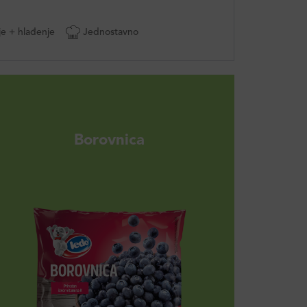
je + hlađenje
Jednostavno
Borovnica