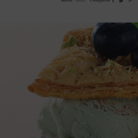
Autor
Ledo
Podijelite