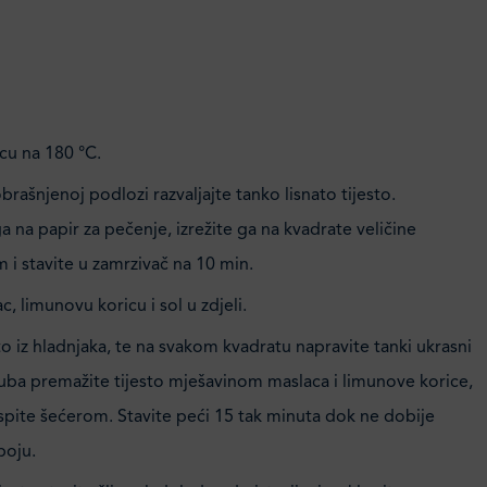
cu na 180 °C.
rašnjenoj podlozi razvaljajte tanko lisnato tijesto.
a na papir za pečenje, izrežite ga na kvadrate veličine
m i stavite u zamrzivač na 10 min.
c, limunovu koricu i sol u zdjeli.
sto iz hladnjaka, te na svakom kvadratu napravite tanki ukrasni
ruba premažite tijesto mješavinom maslaca i limunove korice,
spite šećerom. Stavite peći 15 tak minuta dok ne dobije
boju.