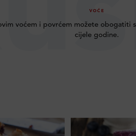
us
VOĆE
vim voćem i povrćem možete obogatiti s
cijele godine.