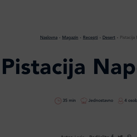
Naslovna
Magazin
Recepti
Desert
Pistacij
Pistacija Na
35 min
Jednostavno
4 oso