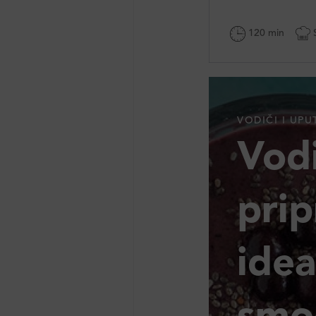
120 min
S
VODIČI I UPU
Vodi
pri
ide