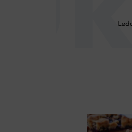
Uk
Ledo