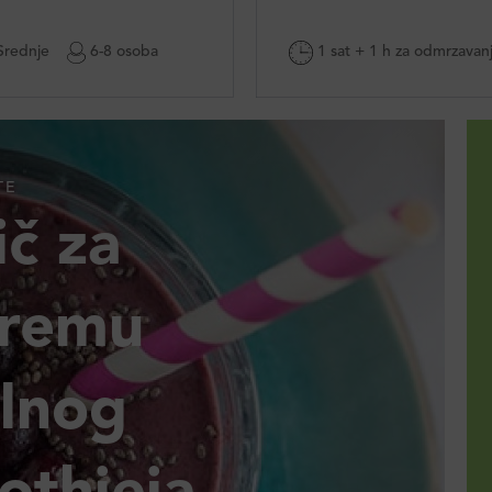
rednje
6-8 osoba
1 sat + 1 h za odmrzavan
TE
č za
premu
alnog