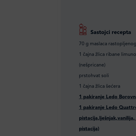
Sastojci recepta
70 g maslaca rastopljeno
1 čajna žlica ribane limun
(nešpricane)
prstohvat soli
1 čajna žlica šećera
1 pakiranje Ledo Borovn
1 pakiranje Ledo Quattr
pistacija,lješnjak,vanilij
pistacija)