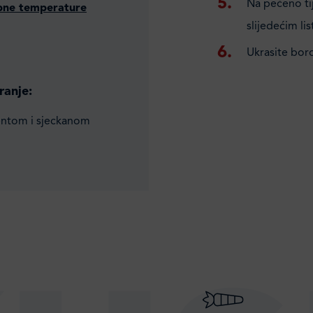
Na pečeno tij
obne temperature
slijedećim li
Ukrasite bor
ranje:
entom i sjeckanom