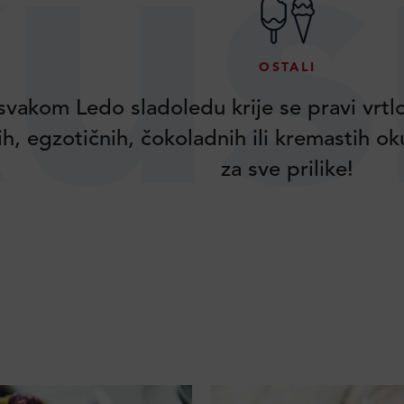
us
OSTALI
svakom Ledo sladoledu krije se pravi vrtl
ih, egzotičnih, čokoladnih ili kremastih o
za sve prilike!