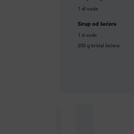
1 dl vode
Sirup od šećera
1 d vode
200 g kristal šećera