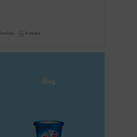
rednje
8 osoba
Šlag