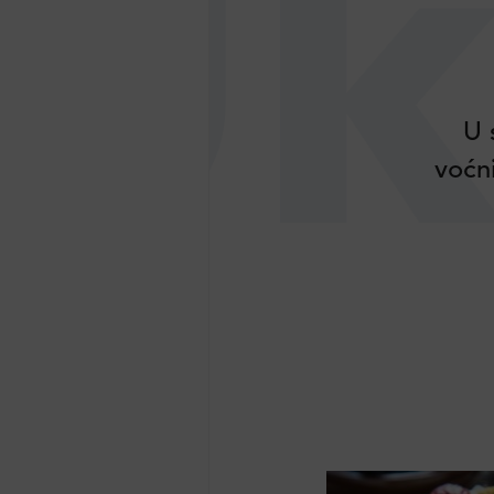
Uk
U 
voćn