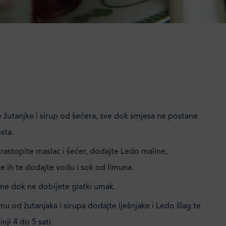
e žutanjke i sirup od šećera, sve dok smjesa ne postane
sta.
 rastopite maslac i šećer, dodajte Ledo maline,
te ih te dodajte vodu i sok od limuna.
ine dok ne dobijete glatki umak.
u od žutanjaka i sirupa dodajte lješnjake i Ledo šlag te
inji 4 do 5 sati.