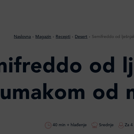
Naslovna
Magazin
Recepti
Desert
Semifreddo od lješnj
ifreddo od lj
umakom od m
40 min + hlađenje
Srednje
Za 4