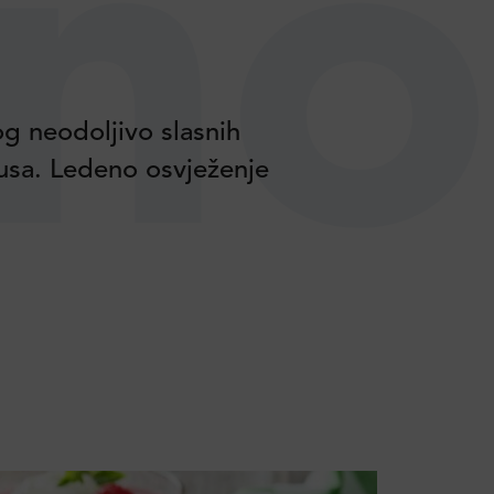
no
og neodoljivo slasnih
kusa. Ledeno osvježenje