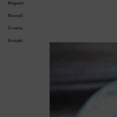
pti
 Lada
 ostalo
Magazin
g
zma
Novosti
ttro
e
O nama
e
e
Kontakt
ten
li