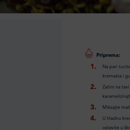
Priprema:
Na pari tucit
kremasta i gu
Zatim na tavi
karameliziraj
Miksajte mal
U hladnu krem
ostavite u škr