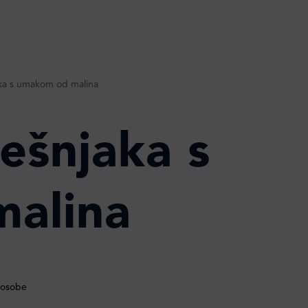
aka s umakom od malina
ešnjaka s
alina
 osobe