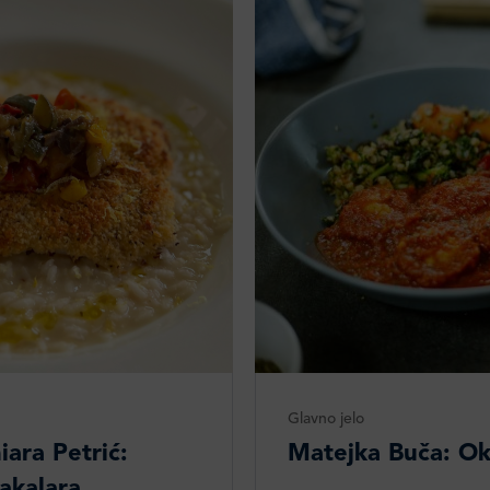
Glavno jelo
iara Petrić:
Matejka Buča: Okr
akalara