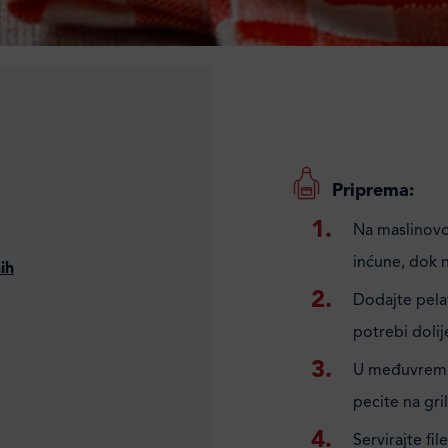
Priprema:
Na maslinovom
inćune, dok n
ih
Dodajte pelat
potrebi dolij
U međuvremen
pecite na grill
Servirajte fi