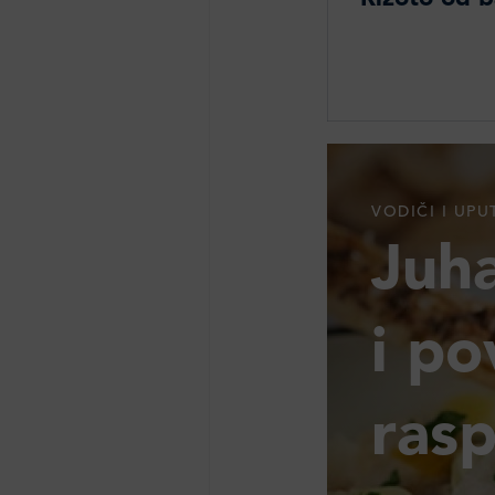
VODIČI I UPU
Juh
i po
ras