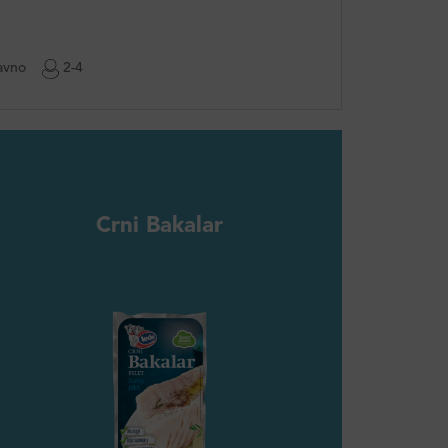
avno
2-4
Crni Bakalar