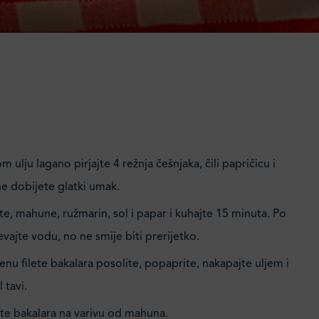
 ulju lagano pirjajte 4 režnja češnjaka, čili papričicu i
e dobijete glatki umak.
e, mahune, ružmarin, sol i papar i kuhajte 15 minuta. Po
evajte vodu, no ne smije biti prerijetko.
u filete bakalara posolite, popaprite, nakapajte uljem i
 tavi.
lete bakalara na varivu od mahuna.