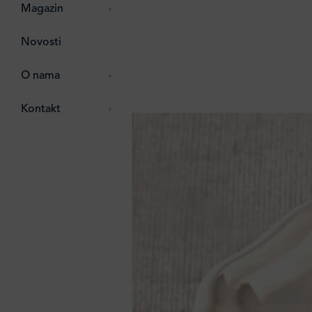
pti
 Lada
 ostalo
Magazin
g
zma
Novosti
ttro
e
O nama
e
e
Kontakt
ten
li