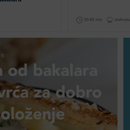
30-45 min
Jednost
TE
a od bakalara
vrća za dobro
položenje