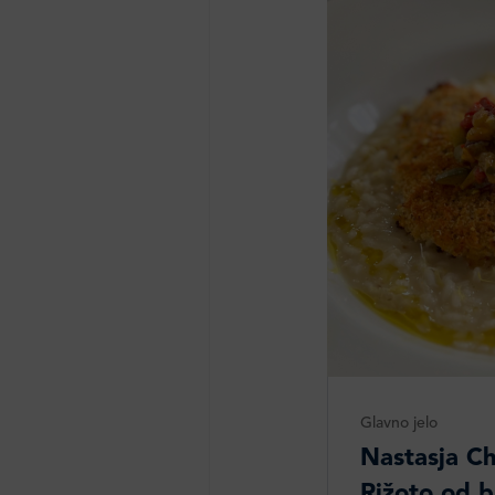
Glavno jelo
Nastasja Ch
Rižoto od b