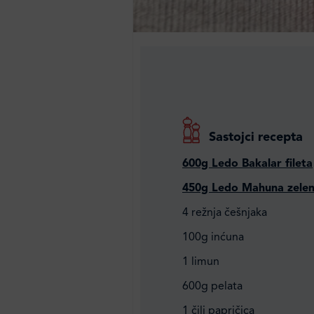
Sastojci recepta
600g Ledo Bakalar fileta
450g Ledo Mahuna zelen
4 režnja češnjaka
100g inćuna
1 limun
600g pelata
1 čili papričica