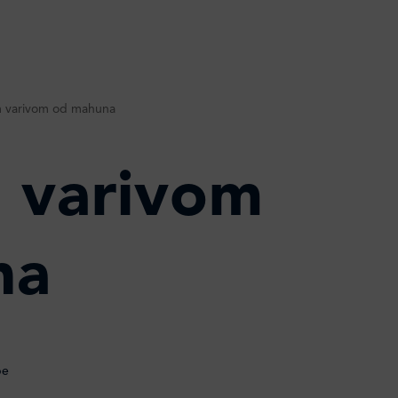
im varivom od mahuna
m varivom
na
be