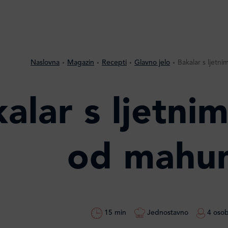
Naslovna
Magazin
Recepti
Glavno jelo
Bakalar s ljetn
alar s ljetni
od mahu
15 min
Jednostavno
4 oso