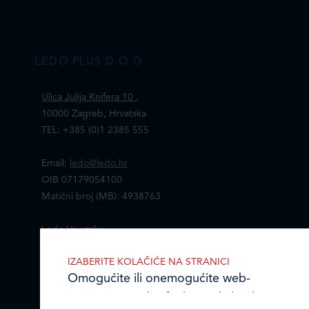
LEDO PLUS D.O.O.
Ulica Julija Knifera 10
,
10000 Zagreb, Hrvatska
TEL: +385 (0)1 2385 555
Email:
ledo@ledo.hr
OIB 07179054100
Matični broj (MB): 4938763
Ledo Hrvatska
IZABERITE KOLAČIĆE NA STRANICI
Prodajni centri
Omogućite ili onemogućite web-
Ledo u inozemstvu
stranici upotrebu funkcionalnih i/ili