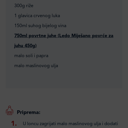
300g riže
1 glavica crvenog luka
150ml suhog bijelog vina
750ml povrtne juhe (Ledo Miješano povrće za
juhu 450g)
malo soli i papra
malo maslinovog ulja
Priprema:
U loncu zagrijati malo maslinovog ulja i dodati