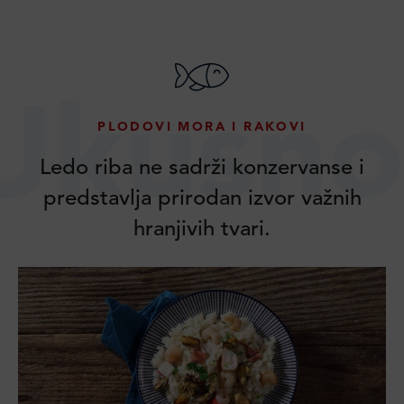
Ukusno
PLODOVI MORA I RAKOVI
Ledo riba ne sadrži konzervanse i
predstavlja prirodan izvor važnih
hranjivih tvari.