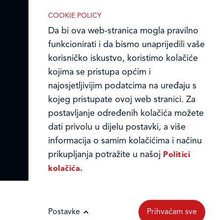
reklamnih kolačića opisanih u nastavku:
Online formular
COOKIE POLICY
Da bi ova web-stranica mogla pravilno
Obavijest o Privatnosti i Kolačići
funkcionirati i da bismo unaprijedili vaše
korisničko iskustvo, koristimo kolačiće
Privacy notice and Cookies
kojima se pristupa općim i
Nužni (tehnički) kolačići
© LEDO plus d.o.o. 2026.
najosjetljivijim podatcima na uređaju s
Nužni kolačići omogućuju osnovne
kojeg pristupate ovoj web stranici. Za
funkcionalnosti. Bez ovih kolačića, web-
postavljanje određenih kolačića možete
stranica ne može pravilno funkcionirati,
dati privolu u dijelu postavki, a više
a isključiti ih možete mijenjanjem
informacija o samim kolačićima i načinu
postavki u svome web-pregledniku.
prikupljanja potražite u našoj
Politici
kolačića.
Analitički kolačići
Postavke
Prihvaćam sve