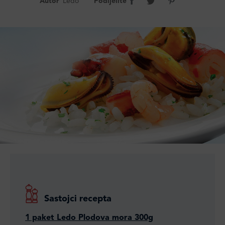
Autor
Ledo
Podijelite
Sastojci recepta
1 paket Ledo Plodova mora 300g