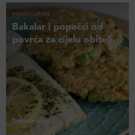
VODIČI I UPUTE
Bakalar i popečci od
povrća za cijelu obitelj
Pročitajte članak