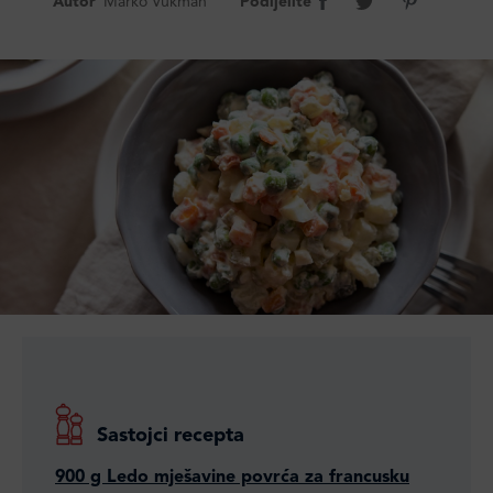
Autor
Marko Vukman
Podijelite
Sastojci recepta
900 g Ledo mješavine povrća za francusku