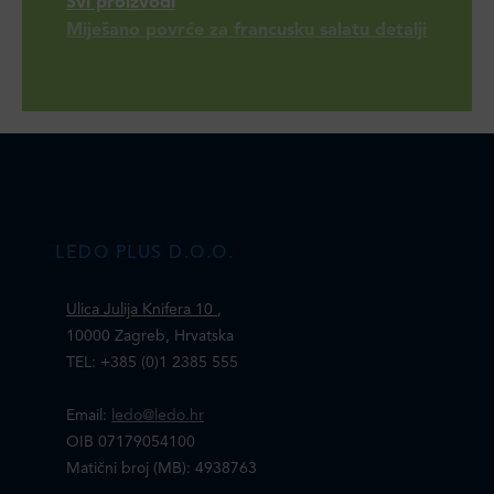
Svi proizvodi
Miješano povrće za francusku salatu detalji
LEDO PLUS D.O.O.
Ulica Julija Knifera 10
,
10000 Zagreb, Hrvatska
TEL: +385 (0)1 2385 555
Email:
ledo@ledo.hr
OIB 07179054100
Matični broj (MB): 4938763