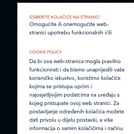
Ledo Hrvatska
IZABERITE KOLAČIĆE NA STRANICI
Prodajni centri
Omogućite ili onemogućite web-
stranici upotrebu funkcionalnih i/ili
Ledo u inozemstvu
reklamnih kolačića opisanih u nastavku:
Online formular
COOKIE POLICY
Da bi ova web-stranica mogla pravilno
Obavijest o Privatnosti i Kolačići
funkcionirati i da bismo unaprijedili vaše
korisničko iskustvo, koristimo kolačiće
Privacy notice and Cookies
Nužni (tehnički) kolačići
kojima se pristupa općim i
© LEDO plus d.o.o. 2026.
najosjetljivijim podatcima na uređaju s
Nužni kolačići omogućuju osnovne
kojeg pristupate ovoj web stranici. Za
funkcionalnosti. Bez ovih kolačića, web-
postavljanje određenih kolačića možete
stranica ne može pravilno funkcionirati,
dati privolu u dijelu postavki, a više
a isključiti ih možete mijenjanjem
informacija o samim kolačićima i načinu
postavki u svome web-pregledniku.