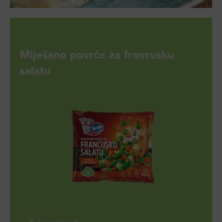
Miješano povrće za francusku
salatu