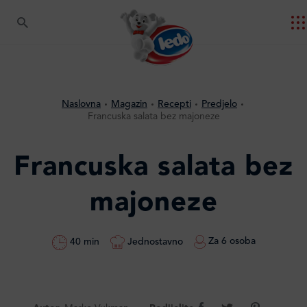
Naslovna
Magazin
Recepti
Predjelo
Francuska salata bez majoneze
Francuska salata bez
majoneze
Za 6 osoba
Jednostavno
40 min