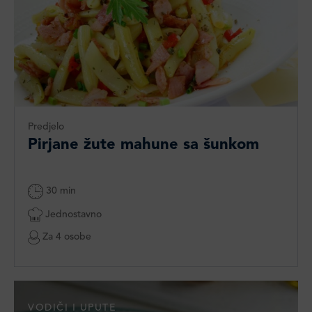
Predjelo
Pirjane žute mahune sa šunkom
30 min
Jednostavno
Za 4 osobe
VODIČI I UPUTE