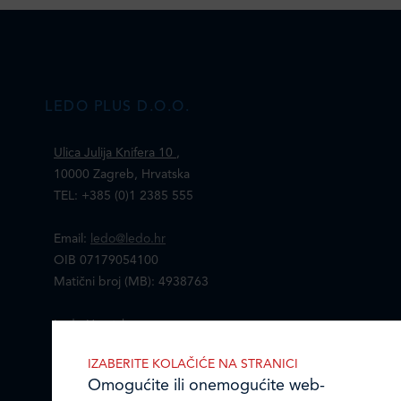
LEDO PLUS D.O.O.
Ulica Julija Knifera 10
,
10000 Zagreb, Hrvatska
TEL: +385 (0)1 2385 555
Email:
ledo@ledo.hr
OIB 07179054100
Matični broj (MB): 4938763
Ledo Hrvatska
IZABERITE KOLAČIĆE NA STRANICI
Prodajni centri
Omogućite ili onemogućite web-