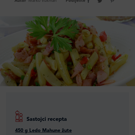
Autor
Marko Vukman
Podijelite
Sastojci recepta
450 g Ledo Mahune žute