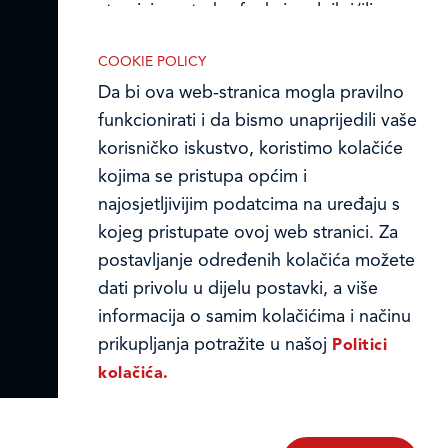
stranici upotrebu funkcionalnih i/ili
Ledo u inozemstvu
reklamnih kolačića opisanih u nastavku:
Online formular
COOKIE POLICY
Da bi ova web-stranica mogla pravilno
Obavijest o Privatnosti i Kolačići
funkcionirati i da bismo unaprijedili vaše
korisničko iskustvo, koristimo kolačiće
Privacy notice and Cookies
kojima se pristupa općim i
Nužni (tehnički) kolačići
© LEDO plus d.o.o. 2026.
najosjetljivijim podatcima na uređaju s
Nužni kolačići omogućuju osnovne
kojeg pristupate ovoj web stranici. Za
funkcionalnosti. Bez ovih kolačića, web-
postavljanje određenih kolačića možete
stranica ne može pravilno funkcionirati,
dati privolu u dijelu postavki, a više
a isključiti ih možete mijenjanjem
informacija o samim kolačićima i načinu
postavki u svome web-pregledniku.
prikupljanja potražite u našoj
Politici
kolačića.
Analitički kolačići