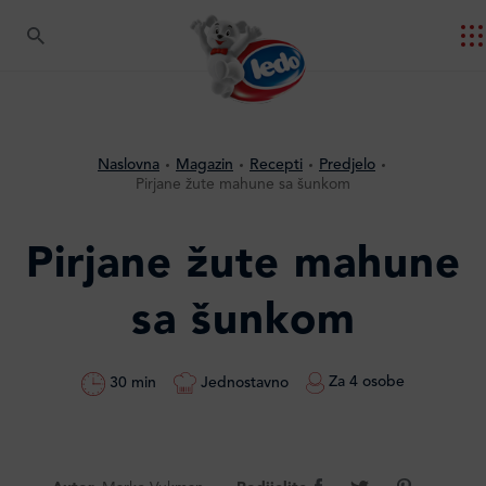
Naslovna
Magazin
Recepti
Predjelo
Pirjane žute mahune sa šunkom
Pirjane žute mahune
sa šunkom
Za 4 osobe
Jednostavno
30 min