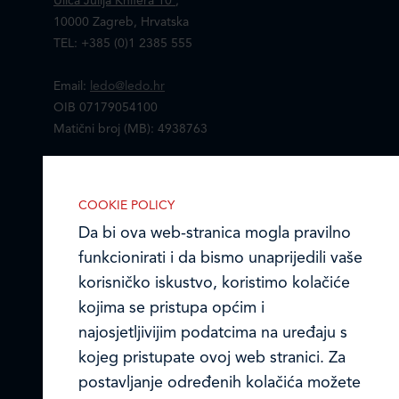
Ulica Julija Knifera 10
,
10000 Zagreb, Hrvatska
TEL: +385 (0)1 2385 555
Email:
ledo@ledo.hr
OIB 07179054100
Matični broj (MB): 4938763
Ledo Hrvatska
COOKIE POLICY
Prodajni centri
Da bi ova web-stranica mogla pravilno
funkcionirati i da bismo unaprijedili vaše
Ledo u inozemstvu
korisničko iskustvo, koristimo kolačiće
Online formular
kojima se pristupa općim i
najosjetljivijim podatcima na uređaju s
Obavijest o Privatnosti i Kolačići
IZABERITE KOLAČIĆE NA STRANICI
kojeg pristupate ovoj web stranici. Za
Omogućite ili onemogućite web-
postavljanje određenih kolačića možete
Privacy notice and Cookies
stranici upotrebu funkcionalnih i/ili