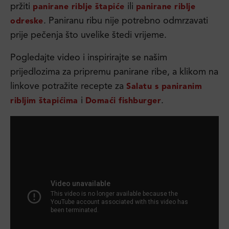
pržiti
ili
panirane riblje štapiće
panirane riblje
. Paniranu ribu nije potrebno odmrzavati
odreske
prije pečenja što uvelike štedi vrijeme.
Pogledajte video i inspirirajte se našim
prijedlozima za pripremu panirane ribe, a klikom na
linkove potražite recepte za
Salatu s paniranim
i
.
ribljim štapićima
Domaći fishburger