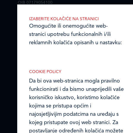
OIB 07179054100
Matični broj (MB): 4938763
IZABERITE KOLAČIĆE NA STRANICI
Ledo Hrvatska
Omogućite ili onemogućite web-
stranici upotrebu funkcionalnih i/ili
Prodajni centri
reklamnih kolačića opisanih u nastavku:
Ledo u inozemstvu
Online formular
COOKIE POLICY
Da bi ova web-stranica mogla pravilno
Obavijest o Privatnosti i Kolačići
Nužni (tehnički) kolačići
funkcionirati i da bismo unaprijedili vaše
Privacy notice and Cookies
Nužni kolačići omogućuju osnovne
korisničko iskustvo, koristimo kolačiće
funkcionalnosti. Bez ovih kolačića, web-
kojima se pristupa općim i
© LEDO plus d.o.o. 2026.
stranica ne može pravilno funkcionirati,
najosjetljivijim podatcima na uređaju s
a isključiti ih možete mijenjanjem
kojeg pristupate ovoj web stranici. Za
postavki u svome web-pregledniku.
postavljanje određenih kolačića možete