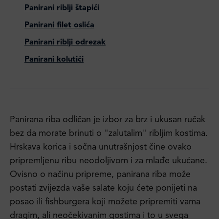
Panirani riblji štapići
Panirani filet oslića
Panirani riblji odrezak
Panirani kolutići
Panirana riba odličan je izbor za brz i ukusan ručak
bez da morate brinuti o "zalutalim" ribljim kostima.
Hrskava korica i sočna unutrašnjost čine ovako
pripremljenu ribu neodoljivom i za mlađe ukućane.
Ovisno o načinu pripreme, panirana riba može
postati zvijezda vaše salate koju ćete ponijeti na
posao ili fishburgera koji možete pripremiti vama
dragim, ali neočekivanim gostima i to u svega