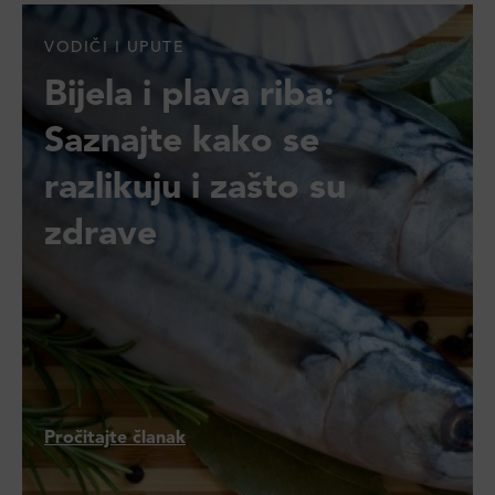
VODIČI I UPUTE
Bijela i plava riba:
Saznajte kako se
razlikuju i zašto su
zdrave
Pročitajte članak