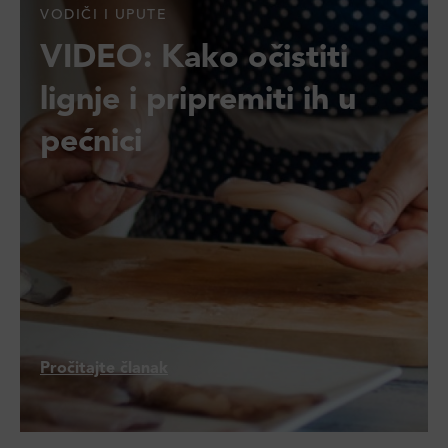
VODIČI I UPUTE
VIDEO: Kako očistiti
lignje i pripremiti ih u
pećnici
Pročitajte članak