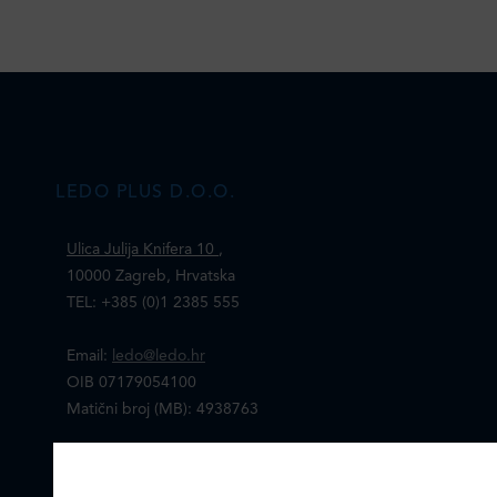
LEDO PLUS D.O.O.
Ulica Julija Knifera 10
,
10000 Zagreb, Hrvatska
TEL: +385 (0)1 2385 555
Email:
ledo@ledo.hr
OIB 07179054100
Matični broj (MB): 4938763
Ledo Hrvatska