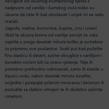
okruglice od ukusnog krumpirovog tijesta s
nadjevom od vanilije i šumskog voća toliko su
ukusne da ćete ih baš obožavati i uvijek im se rado
vraćati.
Jagoda, maline, borovnice, kupine, crni i crveni
ribizl te ukusna krema od vanilije osvojit će vaša
osjetila u svega desetak minuta koliko je potrebno
za pripremu ove poslastice. Svaki put kad poželite
finu slasticu ili desert, sočne okruglice s vanilijom i
šumskim voćem biti će pravo rješenje. Nije ih
potrebno prethodno odmrzavati, samo ih stavite u
kipuću vodu, nakon desetak minuta izvadite,
ocijedite i posipajte prženim mrvicama i šećerom ili
poslužite sa slatkim vrhnjem te ih dodatno začinite
cimetom.