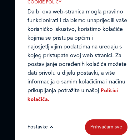
COOKIE POLICY
Prodajni centri
Da bi ova web-stranica mogla pravilno
funkcionirati i da bismo unaprijedili vaše
Ledo u inozemstvu
korisničko iskustvo, koristimo kolačiće
Online formular
kojima se pristupa općim i
najosjetljivijim podatcima na uređaju s
Obavijest o Privatnosti i Kolačići
kojeg pristupate ovoj web stranici. Za
IZABERITE KOLAČIĆE NA STRANICI
postavljanje određenih kolačića možete
Privacy notice and Cookies
Omogućite ili onemogućite web-
dati privolu u dijelu postavki, a više
stranici upotrebu funkcionalnih i/ili
© LEDO plus d.o.o. 2026.
informacija o samim kolačićima i načinu
reklamnih kolačića opisanih u nastavku:
prikupljanja potražite u našoj
Politici
kolačića.
Postavke
Prihvaćam sve
Nužni (tehnički) kolačići