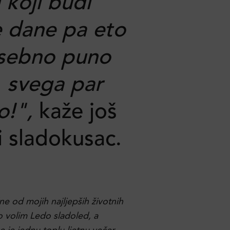
 koji budi
e dane pa eto
sebno puno
, svega par
o!",
kaže još
i sladokusac.
e od mojih najljepših životnih
o volim Ledo sladoled, a