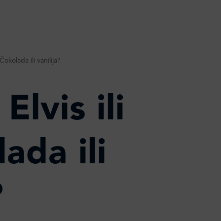
Čokolada ili vanilija?
Elvis ili
ada ili
?