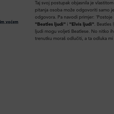
Taj svoj postupak objasnila je vlastito
pitanja osoba može odgovoriti samo 
odgovora. Pa navodi primjer: 'Postoje dv
skim voćem
"Beatles ljudi"
i
"Elvis ljudi"
. Beatles 
ljudi mogu voljeti Beatlese. No nitko 
trenutku moraš odlučiti, a ta odluka mi 