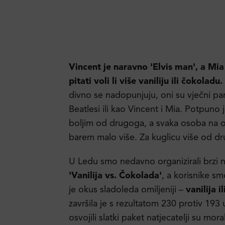
Vincent je naravno 'Elvis man', a Mi
pitati voli li više vaniliju ili čokoladu.
divno se nadopunjuju, oni su vječni par
Beatlesi ili kao Vincent i Mia. Potpuno 
boljim od drugoga, a svaka osoba na ov
barem malo više. Za kuglicu više od d
U Ledu smo nedavno organizirali brzi n
'Vanilija vs. Čokolada'
, a korisnike sm
je okus sladoleda omiljeniji –
vanilija i
završila je s rezultatom 230 protiv 193
osvojili slatki paket natjecatelji su mor