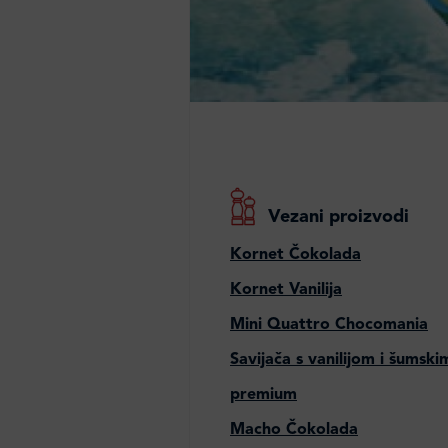
Vezani proizvodi
Kornet Čokolada
Kornet Vanilija
Mini Quattro Chocomania
Savijača s vanilijom i šumsk
premium
Macho Čokolada