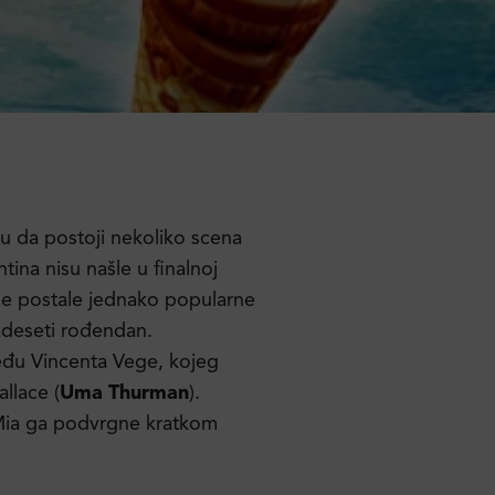
aju da postoji nekoliko scena
ina nisu našle u finalnoj
ene postale jednako popularne
vadeseti rođendan.
eđu Vincenta Vege, kojeg
llace (
Uma Thurman
).
, Mia ga podvrgne kratkom