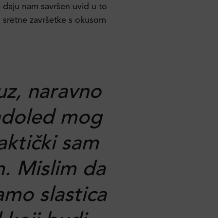
a daju nam savršen uvid u to
 i sretne završetke s okusom
uz, naravno
ladoled mog
raktički sam
m. Mislim da
amo slastica