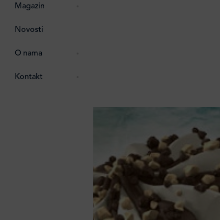
pti
 Lada
 ostalo
Magazin
g
zma
Novosti
ttro
e
O nama
e
e
Kontakt
ten
li