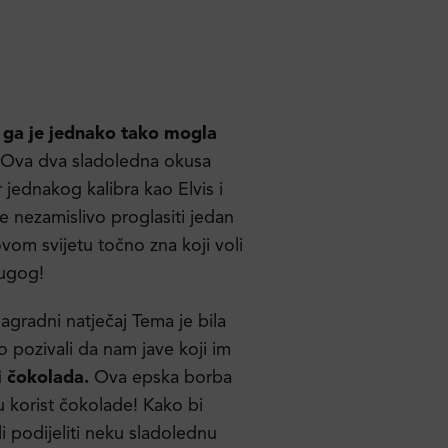
a ga je jednako tako mogla
Ova dva sladoledna okusa
 jednakog kalibra kao Elvis i
je nezamislivo proglasiti jedan
om svijetu točno zna koji voli
rugog!
agradni natječaj Tema je bila
o pozivali da nam jave koji im
li čokolada.
Ova epska borba
 u korist čokolade! Kako bi
ali podijeliti neku sladolednu