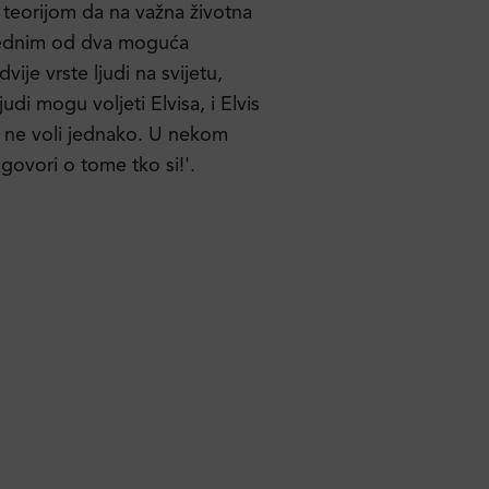
m teorijom da na važna životna
jednim od dva moguća
ije vrste ljudi na svijetu,
ljudi mogu voljeti Elvisa, i Elvis
ih ne voli jednako. U nekom
govori o tome tko si!'.