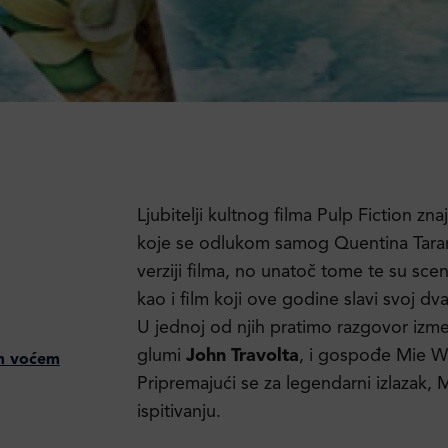
Ljubitelji kultnog filma Pulp Fiction zn
koje se odlukom samog Quentina Tarant
verziji filma, no unatoč tome te su sc
kao i film koji ove godine slavi svoj d
U jednoj od njih pratimo razgovor izm
glumi
John Travolta
, i gospođe Mie Wa
im voćem
Pripremajući se za legendarni izlazak
ispitivanju.