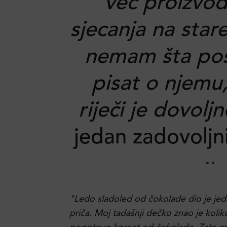
već proizvod
sjecanja na star
nemam šta po
pisat o njemu
riječi je dovoljn
jedan zadovoljn
"Ledo sladoled od čokolade dio je jedn
priča. Moj tadašnji dečko znao je kolik