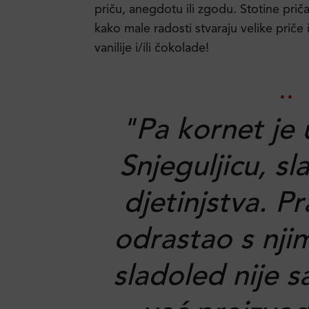
priču, anegdotu ili zgodu. Stotine prič
kako male radosti stvaraju velike priče
vanilije i/ili čokolade!
"Pa kornet je 
Snjeguljicu, s
djetinjstva. P
odrastao s nji
sladoled nije s