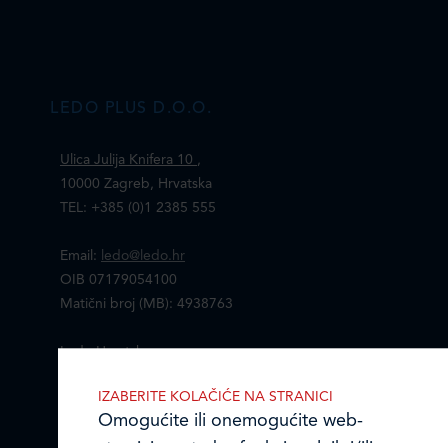
LEDO PLUS D.O.O.
Ulica Julija Knifera 10
,
10000 Zagreb, Hrvatska
TEL: +385 (0)1 2385 555
Email:
ledo@ledo.hr
OIB 07179054100
Matični broj (MB): 4938763
Ledo Hrvatska
IZABERITE KOLAČIĆE NA STRANICI
Prodajni centri
Omogućite ili onemogućite web-