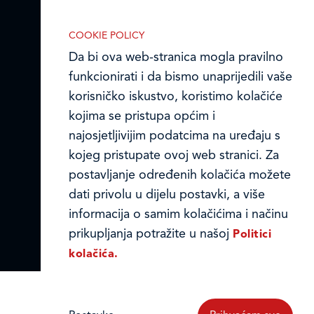
stranici upotrebu funkcionalnih i/ili
Ledo u inozemstvu
reklamnih kolačića opisanih u nastavku:
Online formular
COOKIE POLICY
Da bi ova web-stranica mogla pravilno
Obavijest o Privatnosti i Kolačići
funkcionirati i da bismo unaprijedili vaše
korisničko iskustvo, koristimo kolačiće
Privacy notice and Cookies
kojima se pristupa općim i
Nužni (tehnički) kolačići
© LEDO plus d.o.o. 2026.
najosjetljivijim podatcima na uređaju s
Nužni kolačići omogućuju osnovne
kojeg pristupate ovoj web stranici. Za
funkcionalnosti. Bez ovih kolačića, web-
postavljanje određenih kolačića možete
stranica ne može pravilno funkcionirati,
dati privolu u dijelu postavki, a više
a isključiti ih možete mijenjanjem
informacija o samim kolačićima i načinu
postavki u svome web-pregledniku.
prikupljanja potražite u našoj
Politici
kolačića.
Analitički kolačići