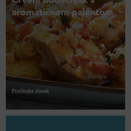
Crveni bodečnjak s
aromatičnom palentom
Pročitajte članak