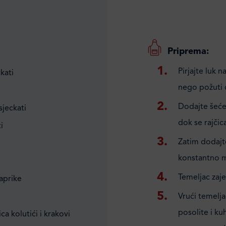
Priprema:
Pirjajte luk 
ckati
nego požuti 
Dodajte šećer
sjeckati
dok se rajčic
i
Zatim dodajte
konstantno m
Temeljac zaje
paprike
Vrući temeljac
posolite i kuh
a kolutići i krakovi