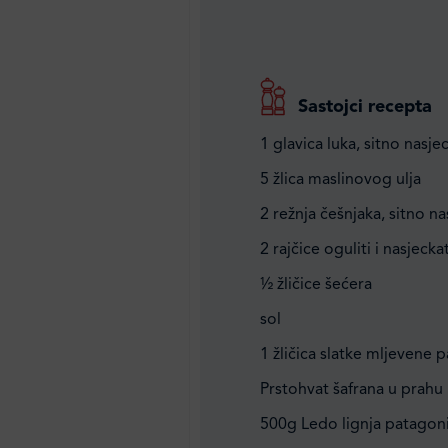
Sastojci recepta
1 glavica luka, sitno nasje
5 žlica maslinovog ulja
2 režnja češnjaka, sitno na
2 rajčice oguliti i nasjeckat
½ žličice šećera
sol
1 žličica slatke mljevene 
Prstohvat šafrana u prahu
500g Ledo lignja patagonic