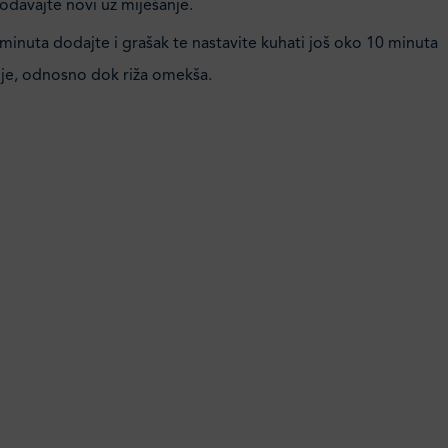
davajte novi uz miješanje.
inuta dodajte i grašak te nastavite kuhati još oko 10 minuta
nje, odnosno dok riža omekša.