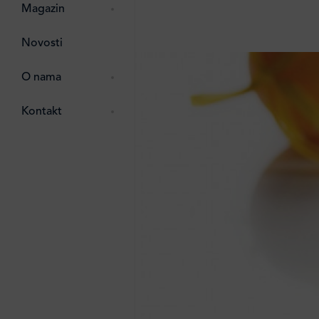
pti
 Lada
 ostalo
Magazin
g
zma
Novosti
ttro
e
O nama
e
e
Kontakt
ten
li