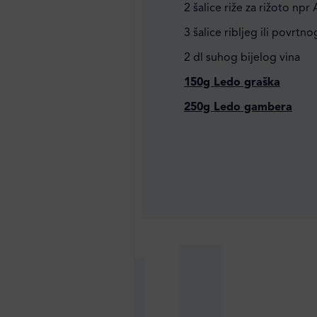
2 šalice riže za rižoto npr 
3 šalice ribljeg ili povrtn
2 dl suhog bijelog vina
150g Ledo graška
250g Ledo gambera