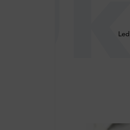
Uk
Led