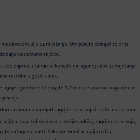
na maslinovom ulju uz miješanje. Umiješajte češnjak te prije
dodajte nasjeckane rajčice.
, sol, papriku i šafran te kuhajte na laganoj vatri uz miješanje
a ne raskuha u gušći umak.
 lignje i gambere te pirjajte 1-2 minute a nakon toga rižu uz
iješanje.
dno sa vinom unaprijed zagrijte do vrenja i držite na toplom.
 ulijte u tavu toliko da se prekrije sadržaj, zagrijte do vrenja,
ajte na laganoj vatri. Kako se temeljac upija u rižu,