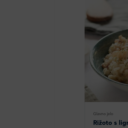
Glavno jelo
Rižoto s lig