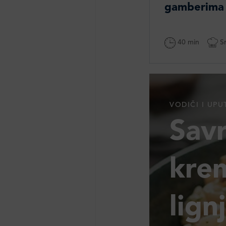
gamberima
40 min
Sr
VODIČI I UPU
Sav
krem
lign