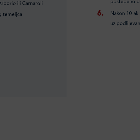
postepeno do
Arborio ili Carnaroli
Nakon 10-ak m
og temeljca
uz podlijeva