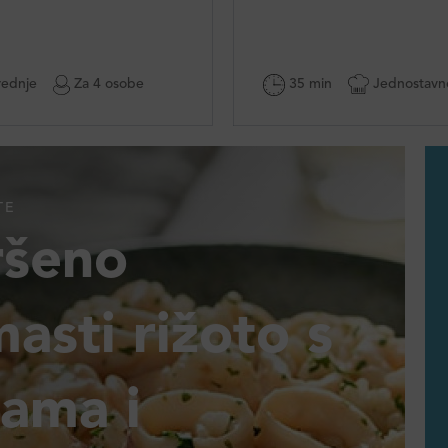
ednje
Za 4 osobe
35 min
Jednostavn
TE
ršeno
asti rižoto s
jama i