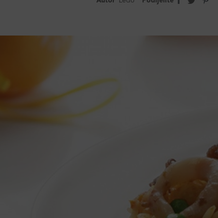
Autor
Ledo
Podijelite