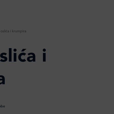
oslića i krumpira
lića i
a
obe