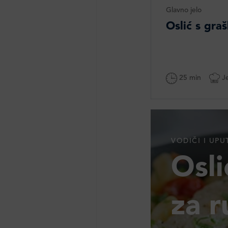
Glavno jelo
Oslić s gra
25 min
Je
VODIČI I UPU
Osli
za r