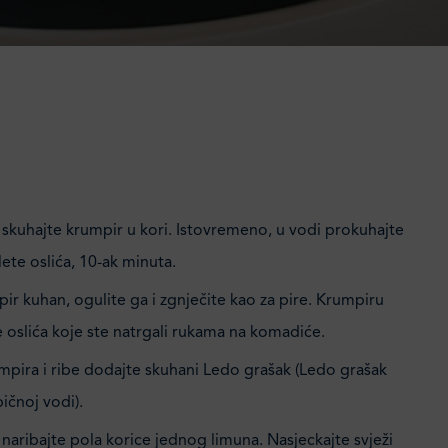
 skuhajte krumpir u kori. Istovremeno, u vodi prokuhajte
ete oslića, 10-ak minuta.
ir kuhan, ogulite ga i zgnječite kao za pire. Krumpiru
e oslića koje ste natrgali rukama na komadiće.
mpira i ribe dodajte skuhani Ledo grašak (Ledo grašak
ičnoj vodi).
naribajte pola korice jednog limuna. Nasjeckajte svježi