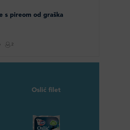
ave s pireom od graška
o
2
Oslić filet