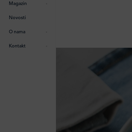
pti
 Lada
 ostalo
Magazin
g
zma
Novosti
ttro
e
O nama
e
e
Kontakt
ten
li