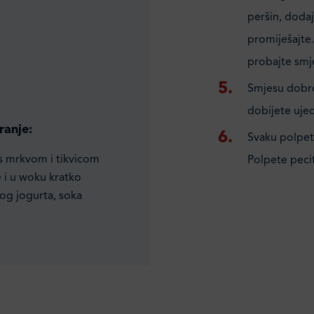
peršin, dodaj
promiješajte.
probajte smj
Smjesu dobro
dobijete uje
ranje:
Svaku polpetu
s mrkvom i tikvicom
Polpete pecit
e i u woku kratko
kog jogurta, soka