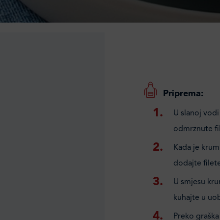
Priprema:
U slanoj vodi
odmrznute fil
Kada je krump
dodajte filet
U smjesu kru
kuhajte u uob
Preko graška 