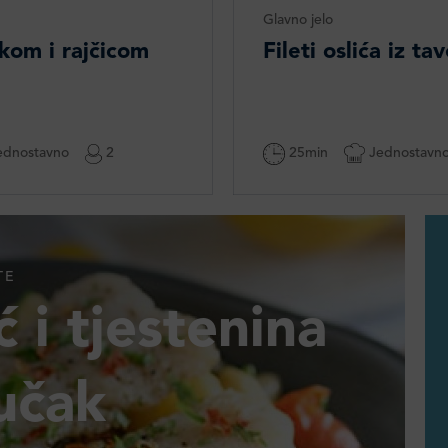
Glavno jelo
škom i rajčicom
Fileti oslića iz t
dnostavno
2
25min
Jednostavn
TE
ć i tjestenina
učak