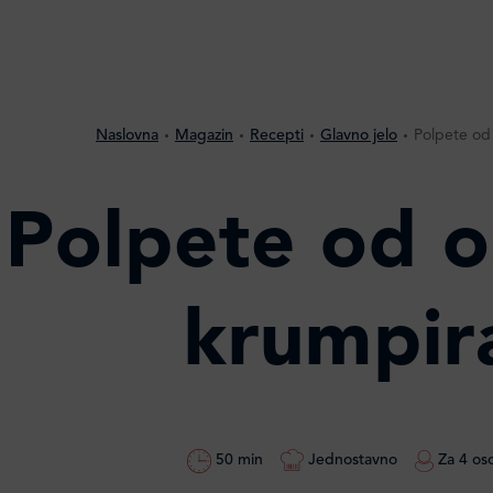
Naslovna
Magazin
Recepti
Glavno jelo
Polpete od 
Polpete od os
krumpir
50 min
Jednostavno
Za 4 os