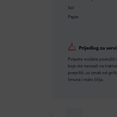
Sol
Papar
Prijedlog za servi
Polpete možete poslužiti 
koje ste narezali na trakic
prepržili, uz umak od grč
limuna i malo čilija.