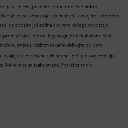
te ga u smjesu, posolite i popaprite. Sve dobro
 Budući da su svi sastojci skuhani već u ovoj fazi, slobodno
esu, pa dodajte još začina ako vam nečega nedostaje.
 promiješajte i pritom lagano gnječite kuhačom. Kada
dnačenu smjesu, vlažnim rukama oblikujte polpete.
 uvaljajte u brašno sa svih strana i pržite na vrućem ulju.
e 3-4 minute sa svake strane. Poslužite toplo.