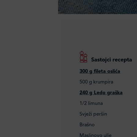
Sastojci recepta
300 g fileta oslića
500 g krumpira
240 g Ledo graška
1/2 limuna
Svježi peršin
Brašno
Maslinovo ulje