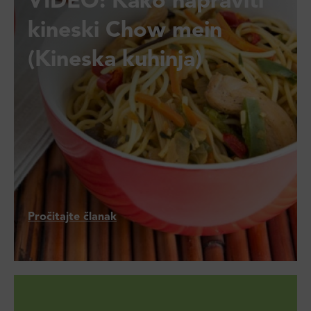
VIDEO: Kako napraviti
kineski Chow mein
(Kineska kuhinja)
Pročitajte članak