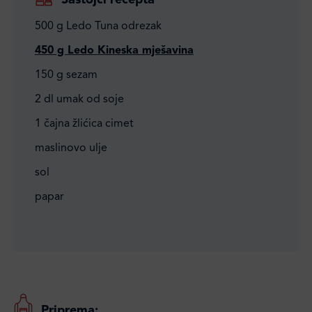
Sastojci recepta
500 g Ledo Tuna odrezak
450 g Ledo Kineska mješavina
150 g sezam
2 dl umak od soje
1 čajna žlićica cimet
maslinovo ulje
sol
papar
Priprema: