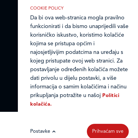
reklamnih kolačića opisanih u nastavku:
Online formular
COOKIE POLICY
Da bi ova web-stranica mogla pravilno
Obavijest o Privatnosti i Kolačići
funkcionirati i da bismo unaprijedili vaše
korisničko iskustvo, koristimo kolačiće
Privacy notice and Cookies
kojima se pristupa općim i
Nužni (tehnički) kolačići
© LEDO plus d.o.o. 2026.
najosjetljivijim podatcima na uređaju s
Nužni kolačići omogućuju osnovne
kojeg pristupate ovoj web stranici. Za
funkcionalnosti. Bez ovih kolačića, web-
postavljanje određenih kolačića možete
stranica ne može pravilno funkcionirati,
dati privolu u dijelu postavki, a više
a isključiti ih možete mijenjanjem
informacija o samim kolačićima i načinu
postavki u svome web-pregledniku.
prikupljanja potražite u našoj
Politici
kolačića.
Analitički kolačići
Postavke
Prihvaćam sve