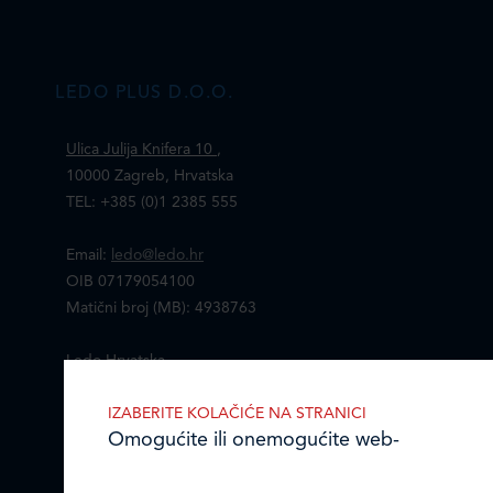
LEDO PLUS D.O.O.
Ulica Julija Knifera 10
,
10000 Zagreb, Hrvatska
TEL: +385 (0)1 2385 555
Email:
ledo@ledo.hr
OIB 07179054100
Matični broj (MB): 4938763
Ledo Hrvatska
IZABERITE KOLAČIĆE NA STRANICI
Prodajni centri
Omogućite ili onemogućite web-
Ledo u inozemstvu
stranici upotrebu funkcionalnih i/ili