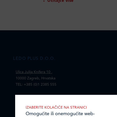
Učitajte više
LEDO PLUS D.O.O.
Ulica Julija Knifera 10
,
10000 Zagreb, Hrvatska
TEL: +385 (0)1 2385 555
Email:
ledo@ledo.hr
OIB 07179054100
IZABERITE KOLAČIĆE NA STRANICI
Matični broj (MB): 4938763
Omogućite ili onemogućite web-