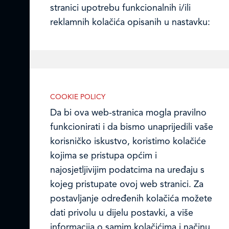
stranici upotrebu funkcionalnih i/ili
Ledo Hrvatska
reklamnih kolačića opisanih u nastavku:
Prodajni centri
Ledo u inozemstvu
Online formular
Nužni (tehnički) kolačići
COOKIE POLICY
Obavijest o Privatnosti i Kolačići
Da bi ova web-stranica mogla pravilno
Nužni kolačići omogućuju osnovne
funkcionirati i da bismo unaprijedili vaše
funkcionalnosti. Bez ovih kolačića, web-
Privacy notice and Cookies
korisničko iskustvo, koristimo kolačiće
stranica ne može pravilno funkcionirati,
kojima se pristupa općim i
a isključiti ih možete mijenjanjem
© LEDO plus d.o.o. 2026.
najosjetljivijim podatcima na uređaju s
postavki u svome web-pregledniku.
kojeg pristupate ovoj web stranici. Za
postavljanje određenih kolačića možete
dati privolu u dijelu postavki, a više
informacija o samim kolačićima i načinu