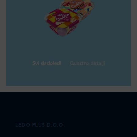
Svi sladoledi
Quattro detalji
LEDO PLUS D.O.O.