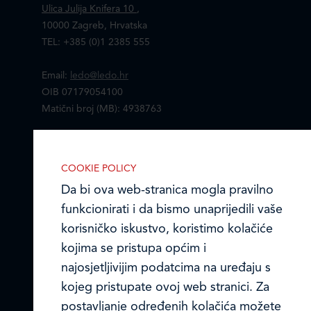
Ulica Julija Knifera 10
,
10000 Zagreb, Hrvatska
TEL: +385 (0)1 2385 555
Email:
ledo@ledo.hr
OIB 07179054100
Matični broj (MB): 4938763
Ledo Hrvatska
COOKIE POLICY
Prodajni centri
Da bi ova web-stranica mogla pravilno
funkcionirati i da bismo unaprijedili vaše
Ledo u inozemstvu
IZABERITE KOLAČIĆE NA STRANICI
korisničko iskustvo, koristimo kolačiće
Omogućite ili onemogućite web-
Online formular
kojima se pristupa općim i
stranici upotrebu funkcionalnih i/ili
najosjetljivijim podatcima na uređaju s
reklamnih kolačića opisanih u nastavku:
Obavijest o Privatnosti i Kolačići
kojeg pristupate ovoj web stranici. Za
postavljanje određenih kolačića možete
Privacy notice and Cookies