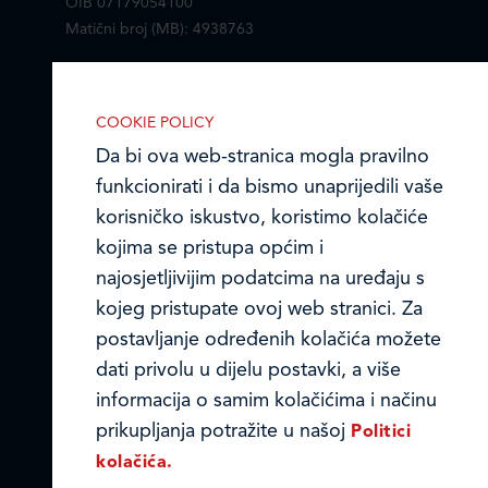
OIB 07179054100
Matični broj (MB): 4938763
Ledo Hrvatska
COOKIE POLICY
Prodajni centri
Da bi ova web-stranica mogla pravilno
funkcionirati i da bismo unaprijedili vaše
Ledo u inozemstvu
korisničko iskustvo, koristimo kolačiće
Online formular
kojima se pristupa općim i
IZABERITE KOLAČIĆE NA STRANICI
najosjetljivijim podatcima na uređaju s
Omogućite ili onemogućite web-
Obavijest o Privatnosti i Kolačići
kojeg pristupate ovoj web stranici. Za
stranici upotrebu funkcionalnih i/ili
postavljanje određenih kolačića možete
Privacy notice and Cookies
reklamnih kolačića opisanih u nastavku:
dati privolu u dijelu postavki, a više
© LEDO plus d.o.o. 2026.
informacija o samim kolačićima i načinu
prikupljanja potražite u našoj
Politici
kolačića.