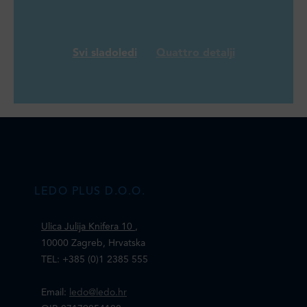
Svi sladoledi
Quattro detalji
LEDO PLUS D.O.O.
Ulica Julija Knifera 10
,
10000 Zagreb, Hrvatska
TEL: +385 (0)1 2385 555
Email:
ledo@ledo.hr