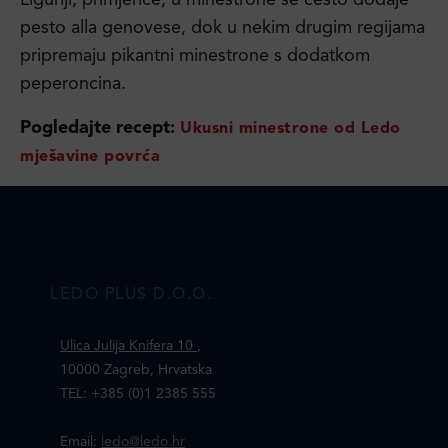
Liguriji, primjerice, u minestrone se često dodaje
pesto alla genovese, dok u nekim drugim regijama
pripremaju pikantni minestrone s dodatkom
peperoncina.
Pogledajte recept:
Ukusni minestrone od Ledo
mješavine povrća
LEDO PLUS D.O.O.
Ulica Julija Knifera 10
,
10000 Zagreb, Hrvatska
TEL: +385 (0)1 2385 555
Email:
ledo@ledo.hr