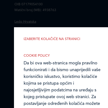
OIB 07179054100
Matični broj (MB): 4938763
Ledo Hrvatska
Prodajni centri
IZABERITE KOLAČIĆE NA STRANICI
Omogućite ili onemogućite web-
Ledo u inozemstvu
stranici upotrebu funkcionalnih i/ili
COOKIE POLICY
Online formular
reklamnih kolačića opisanih u nastavku:
Da bi ova web-stranica mogla pravilno
Obavijest o Privatnosti i Kolačići
funkcionirati i da bismo unaprijedili vaše
korisničko iskustvo, koristimo kolačiće
Privacy notice and Cookies
kojima se pristupa općim i
najosjetljivijim podatcima na uređaju s
© LEDO plus d.o.o. 2026.
Nužni (tehnički) kolačići
kojeg pristupate ovoj web stranici. Za
Nužni kolačići omogućuju osnovne
postavljanje određenih kolačića možete