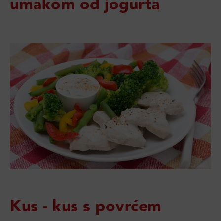
umakom od jogurta
Kus - kus s povrćem