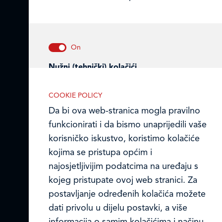
Ledo Hrvatska
Prodajni centri
Ledo u inozemstvu
Nužni (tehnički) kolačići
Online formular
Nužni kolačići omogućuju osnovne
COOKIE POLICY
funkcionalnosti. Bez ovih kolačića, web-
Obavijest o Privatnosti i Kolačići
Da bi ova web-stranica mogla pravilno
stranica ne može pravilno funkcionirati,
funkcionirati i da bismo unaprijedili vaše
Privacy notice and Cookies
a isključiti ih možete mijenjanjem
korisničko iskustvo, koristimo kolačiće
postavki u svome web-pregledniku.
© LEDO plus d.o.o. 2026.
kojima se pristupa općim i
najosjetljivijim podatcima na uređaju s
kojeg pristupate ovoj web stranici. Za
postavljanje određenih kolačića možete
Analitički kolačići
dati privolu u dijelu postavki, a više
Analitički kolačići pomažu nam