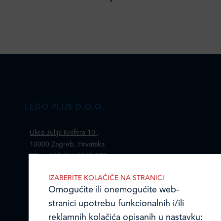
LEDO PLUS D.O.O.
Ulica Julija Knifera 10
,
10000 Zagreb, Hrvatska
TEL: +385 (0)1 2385 555
IZABERITE KOLAČIĆE NA STRANICI
Email:
ledo@ledo.hr
Omogućite ili onemogućite web-
OIB 07179054100
stranici upotrebu funkcionalnih i/ili
Matični broj (MB): 4938763
reklamnih kolačića opisanih u nastavku: