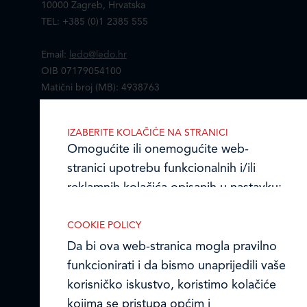
10000 Zagreb, Hrvatska
TEL: +385 (0)1 2385 555
Email:
ledo@ledo.hr
OIB 07179054100
Matični broj (MB): 4938763
Ledo Hrvatska
IZABERITE KOLAČIĆE NA STRANICI
Omogućite ili onemogućite web-
Prodajni centri
stranici upotrebu funkcionalnih i/ili
Ledo u inozemstvu
reklamnih kolačića opisanih u nastavku:
Online formular
COOKIE POLICY
Da bi ova web-stranica mogla pravilno
Obavijest o Privatnosti i Kolačići
funkcionirati i da bismo unaprijedili vaše
korisničko iskustvo, koristimo kolačiće
Privacy notice and Cookies
Nužni (tehnički) kolačići
kojima se pristupa općim i