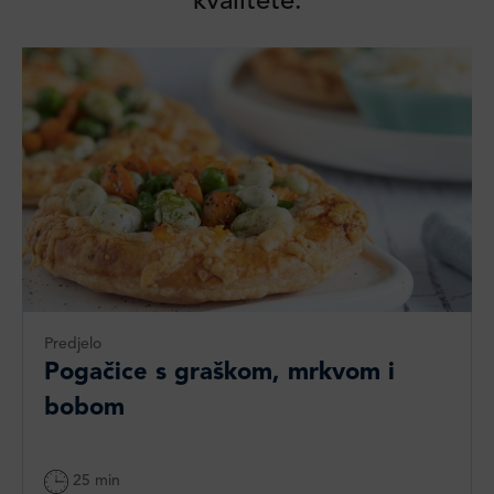
kvalitete.
Predjelo
Pogačice s graškom, mrkvom i
bobom
25 min