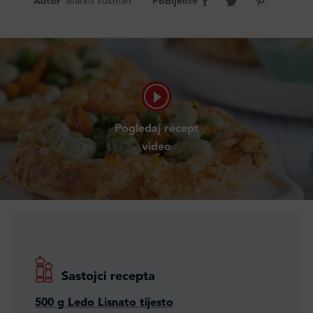
Autor
Marko Vukman
Podijelite
Pogledaj recept
video
Sastojci recepta
500 g Ledo Lisnato tijesto