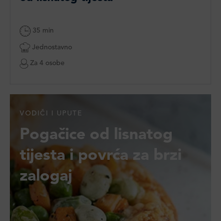
35 min
Jednostavno
Za 4 osobe
VODIČI I UPUTE
Pogačice od lisnatog
tijesta i povrća za brzi
zalogaj