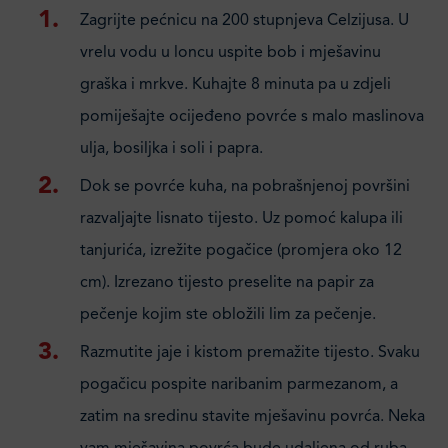
Zagrijte pećnicu na 200 stupnjeva Celzijusa. U
vrelu vodu u loncu uspite bob i mješavinu
graška i mrkve. Kuhajte 8 minuta pa u zdjeli
pomiješajte ocijeđeno povrće s malo maslinova
ulja, bosiljka i soli i papra.
Dok se povrće kuha, na pobrašnjenoj površini
razvaljajte lisnato tijesto. Uz pomoć kalupa ili
tanjurića, izrežite pogačice (promjera oko 12
cm). Izrezano tijesto preselite na papir za
pečenje kojim ste obložili lim za pečenje.
Razmutite jaje i kistom premažite tijesto. Svaku
pogačicu pospite naribanim parmezanom, a
zatim na sredinu stavite mješavinu povrća. Neka