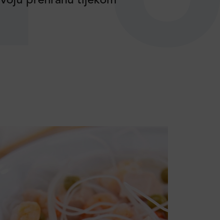
voju prehranu tijekom