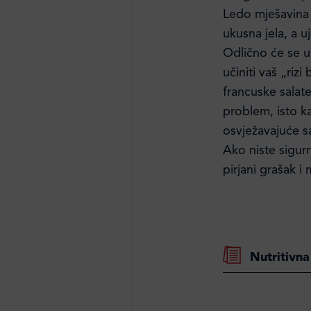
Ledo mješavina 
ukusna jela, a u
Odlično će se uk
učiniti vaš „rizi
francuske salate
problem, isto ka
osvježavajuće sa
Ako niste sigurni
pirjani grašak i
Nutritivna