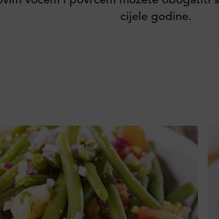
vim voćem i povrćem možete obogatiti s
cijele godine.