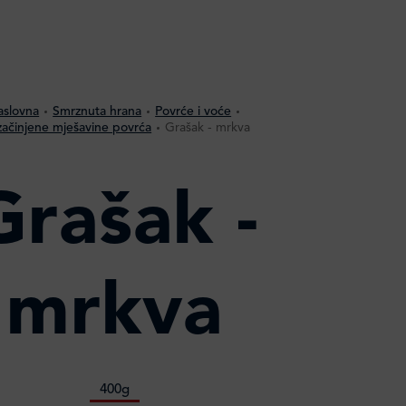
aslovna
Smrznuta hrana
Povrće i voće
ačinjene mješavine povrća
Grašak - mrkva
Grašak -
mrkva
400g