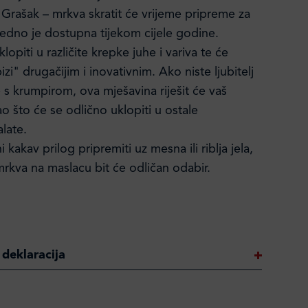
Grašak – mrkva skratit će vrijeme pripreme za
jedno je dostupna tijekom cijele godine.
lopiti u različite krepke juhe i variva te će
 bizi" drugačijim i inovativnim. Ako niste ljubitelj
 s krumpirom, ova mješavina riješit će vaš
o što će se odlično uklopiti u ostale
late.
 kakav prilog pripremiti uz mesna ili riblja jela,
 mrkva na maslacu bit će odličan odabir.
 deklaracija