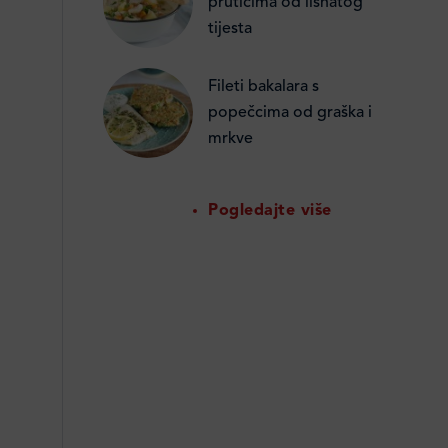
prutićima od lisnatog
tijesta
Fileti bakalara s
popečcima od graška i
mrkve
Pogledajte više