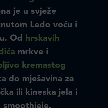
ena je u svježe
nutom Ledo voću i
ću. Od
hrskavih
dića
mrkve i
ljivo kremastog
ta do mješavina za
ka ili kineska jela i
 smoothieje.