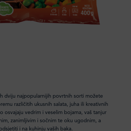
h dviju najpopularnijih povrtnih sorti možete
ipremu različitih ukusnih salata, juha ili kreativnih
o osvajaju vedrim i veselim bojama, vaš tanjur
čnim, zanimljivim i sočnim te oku ugodnim, a
dsjetiti i na kuhinju vaših baka.