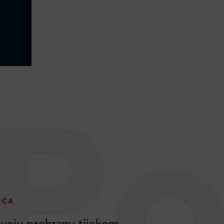
Po
RĆA