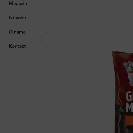
pti
 Lada
 ostalo
Magazin
g
zma
Novosti
ttro
e
O nama
e
e
Kontakt
ten
li