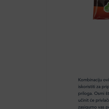
Kombinaciju ovi
iskoristiti za pr
priloga. Osmi št
učinit će privla
zasigurno vas po