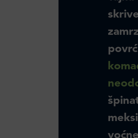
skriv
zamrz
povr
koma
neodo
špina
meksič
voćne