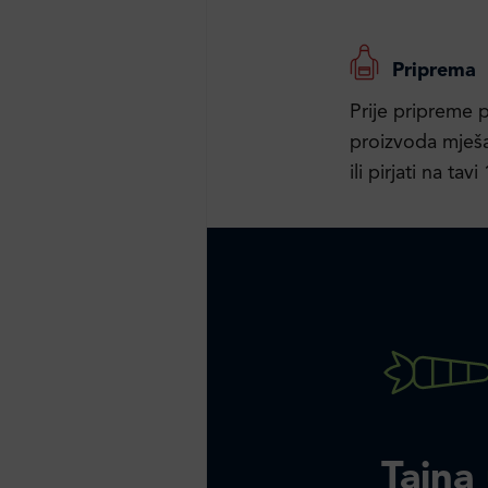
Priprema
Prije pripreme 
proizvoda mješa
ili pirjati na ta
Tajna