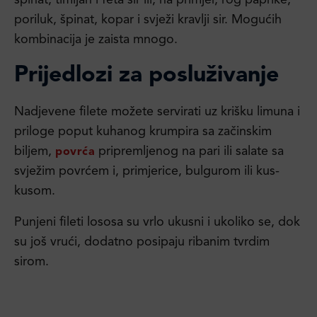
špinat, timijan i feta sir ili, na primjer, rog paprike,
poriluk, špinat, kopar i svježi kravlji sir. Mogućih
kombinacija je zaista mnogo.
Prijedlozi za posluživanje
Nadjevene filete možete servirati uz krišku limuna i
priloge poput kuhanog krumpira sa začinskim
biljem,
pripremljenog na pari ili salate sa
povrća
svježim povrćem i, primjerice, bulgurom ili kus-
kusom.
Punjeni fileti lososa su vrlo ukusni i ukoliko se, dok
su još vrući, dodatno posipaju ribanim tvrdim
sirom.