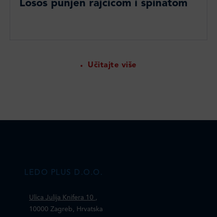
Losos punjen rajčicom i špinatom
Učitajte više
LEDO PLUS D.O.O.
Ulica Julija Knifera 10
,
10000 Zagreb, Hrvatska