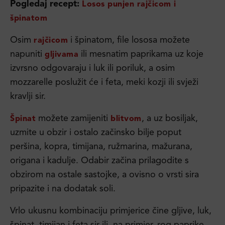
Pogledaj recept:
Losos punjen rajčicom i
špinatom
Osim
i špinatom, file lososa možete
rajčicom
napuniti
ili mesnatim paprikama uz koje
gljivama
izvrsno odgovaraju i luk ili poriluk, a osim
mozzarelle poslužit će i feta, meki kozji ili svježi
kravlji sir.
možete zamijeniti
, a uz bosiljak,
Špinat
blitvom
uzmite u obzir i ostalo začinsko bilje poput
peršina, kopra, timijana, ružmarina, mažurana,
origana i kadulje. Odabir začina prilagodite s
obzirom na ostale sastojke, a ovisno o vrsti sira
pripazite i na dodatak soli.
Vrlo ukusnu kombinaciju primjerice čine gljive, luk,