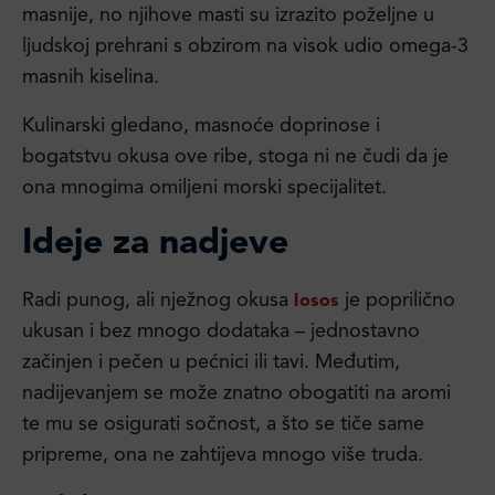
masnije, no njihove masti su izrazito poželjne u
ljudskoj prehrani s obzirom na visok udio omega-3
masnih kiselina.
Kulinarski gledano, masnoće doprinose i
bogatstvu okusa ove ribe, stoga ni ne čudi da je
ona mnogima omiljeni morski specijalitet.
Ideje za nadjeve
Radi punog, ali nježnog okusa
je poprilično
losos
ukusan i bez mnogo dodataka – jednostavno
začinjen i pečen u pećnici ili tavi. Međutim,
nadijevanjem se može znatno obogatiti na aromi
te mu se osigurati sočnost, a što se tiče same
pripreme, ona ne zahtijeva mnogo više truda.