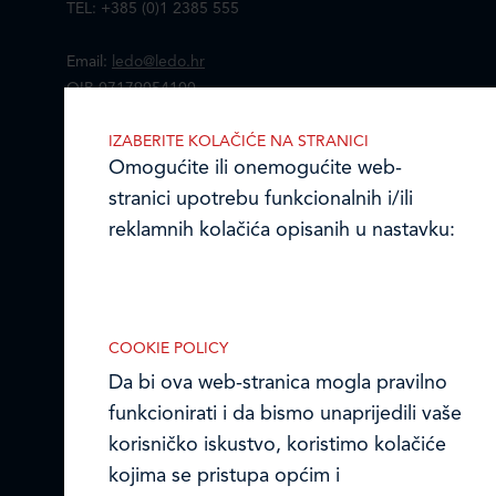
TEL: +385 (0)1 2385 555
Email:
ledo@ledo.hr
OIB 07179054100
Matični broj (MB): 4938763
IZABERITE KOLAČIĆE NA STRANICI
Omogućite ili onemogućite web-
Ledo Hrvatska
stranici upotrebu funkcionalnih i/ili
Prodajni centri
reklamnih kolačića opisanih u nastavku:
Ledo u inozemstvu
Online formular
COOKIE POLICY
Obavijest o Privatnosti i Kolačići
Da bi ova web-stranica mogla pravilno
Nužni (tehnički) kolačići
funkcionirati i da bismo unaprijedili vaše
Nužni kolačići omogućuju osnovne
Privacy notice and Cookies
korisničko iskustvo, koristimo kolačiće
funkcionalnosti. Bez ovih kolačića, web-
kojima se pristupa općim i
© LEDO plus d.o.o. 2026.
stranica ne može pravilno funkcionirati,