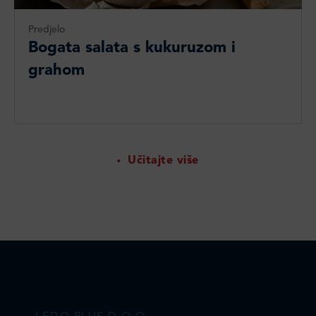
Predjelo
Bogata salata s kukuruzom i
grahom
Učitajte više