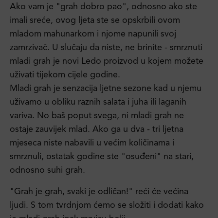
Ako vam je "grah dobro pao", odnosno ako ste
imali sreće, ovog ljeta ste se opskrbili ovom
mladom mahunarkom i njome napunili svoj
zamrzivač. U slučaju da niste, ne brinite - smrznuti
mladi grah je novi Ledo proizvod u kojem možete
uživati tijekom cijele godine.
Mladi grah je senzacija ljetne sezone kad u njemu
uživamo u obliku raznih salata i juha ili laganih
variva. No baš poput svega, ni mladi grah ne
ostaje zauvijek mlad. Ako ga u dva - tri ljetna
mjeseca niste nabavili u većim količinama i
smrznuli, ostatak godine ste "osuđeni" na stari,
odnosno suhi grah.
"Grah je grah, svaki je odličan!" reći će većina
ljudi. S tom tvrdnjom ćemo se složiti i dodati kako