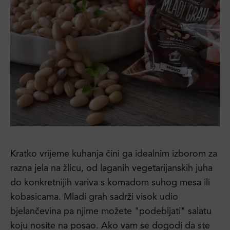
Kratko vrijeme kuhanja čini ga idealnim izborom za
razna jela na žlicu, od laganih vegetarijanskih juha
do konkretnijih variva s komadom suhog mesa ili
kobasicama. Mladi grah sadrži visok udio
bjelančevina pa njime možete "podebljati" salatu
koju nosite na posao. Ako vam se dogodi da ste