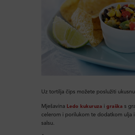
Uz tortilja čips možete poslužiti ukusn
Mješavina
i
s gr
Ledo kukuruza
graška
celerom i porilukom te dodatkom ulja i
salsu.