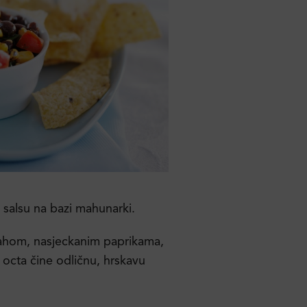
u salsu na bazi mahunarki.
ahom, nasjeckanim paprikama,
 octa čine odličnu, hrskavu