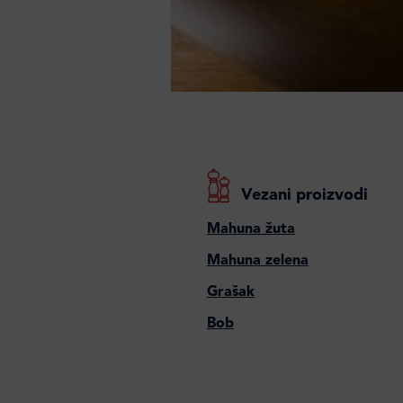
Vezani proizvodi
Mahuna žuta
Mahuna zelena
Grašak
Bob