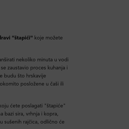
dravi "štapići"
koje možete
širati nekoliko minuta u vodi
i se zaustavio proces kuhanja i
e budu što hrskavije
 okomito posložene u čaši ili
koju ćete poslagati "štapiće"
bazi sira, vrhnja i kopra,
lju sušenih rajčica, odlično će