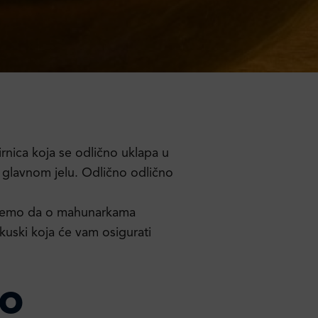
rnica koja se odlično uklapa u
oga glavnom jelu. Odlično odlično
tujemo da o mahunarkama
akuski koja će vam osigurati
o