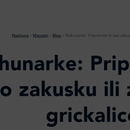
Naslovna
Magazin
Blog
Mahunarke: Pripremite ih kao zakusk
unarke: Prip
o zakusku ili
grickalic