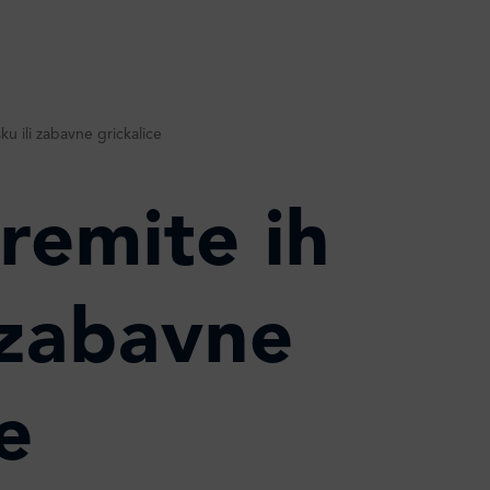
u ili zabavne grickalice
remite ih
 zabavne
e