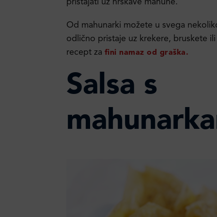
pristajati uz hrskave mahune.
Od mahunarki možete u svega nekoliko 
odlično pristaje uz krekere, bruskete ili 
recept za
fini namaz od graška.
Salsa s
mahunark