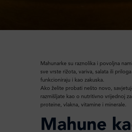
Mahunarke su raznolika i povoljna nami
sve vrste rižota, variva, salata ili pril
funkcioniraju i kao zakuska.
Ako želite probati nešto novo, savje
razmišljate kao o nutritivno vrijednoj z
proteine, vlakna, vitamine i minerale.
Mahune ka