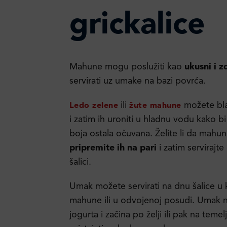
grickalice
Mahune mogu poslužiti kao
ukusni i z
servirati uz umake na bazi povrća.
ili
možete blan
Ledo zelene
žute mahune
i zatim ih uroniti u hladnu vodu kako b
boja ostala očuvana. Želite li da mahun
pripremite ih na pari
i zatim servirajte
šalici.
Umak možete servirati na dnu šalice u 
mahune ili u odvojenoj posudi. Umak na 
jogurta i začina po želji ili pak na teme