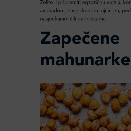
Želite li pripremiti egzotičnu verziju k
avokadom, nasjeckanom rajčicom, perš
nasjeckanim čili papričicama.
Zapečene
mahunarke