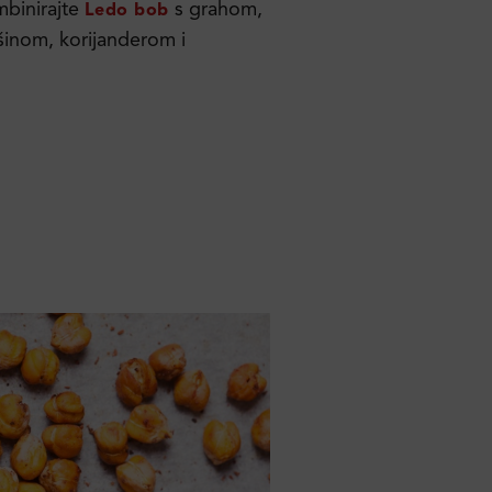
ombinirajte
s grahom,
Ledo bob
inom, korijanderom i