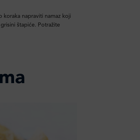
koraka napraviti namaz koji
grisini štapiće. Potražite
ama