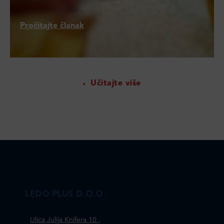
Pročitajte članak
Učitajte više
LEDO PLUS D.O.O.
Ulica Julija Knifera 10
,