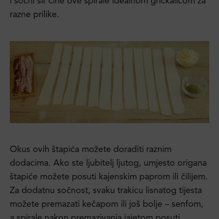
i sočni sir čine ove spirale idealnom grickalicom za
razne prilike.
Okus ovih štapića možete doraditi raznim
dodacima. Ako ste ljubitelj ljutog, umjesto origana
štapiće možete posuti kajenskim paprom ili čilijem.
Za dodatnu sočnost, svaku trakicu lisnatog tijesta
možete premazati kečapom ili još bolje – senfom,
a spirale nakon premazivanja jajetom posuti