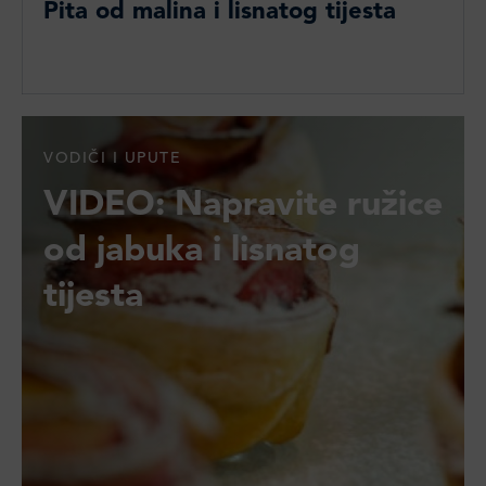
Pita od malina i lisnatog tijesta
VODIČI I UPUTE
VIDEO: Napravite ružice
od jabuka i lisnatog
tijesta