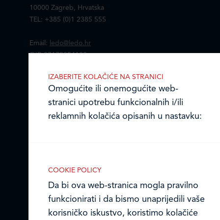
10000 Zagreb, Hrvatska
TEL: +385 (0)1 2385 555
Email:
ledo@ledo.hr
OIB 07179054100
Matični broj (MB): 4938763
IZABERITE KOLAČIĆE NA STRANICI
Omogućite ili onemogućite web-
Ledo Hrvatska
stranici upotrebu funkcionalnih i/ili
Prodajni centri
reklamnih kolačića opisanih u nastavku:
Ledo u inozemstvu
Online formular
COOKIE POLICY
Da bi ova web-stranica mogla pravilno
Obavijest o Privatnosti i Kolačići
Nužni (tehnički) kolačići
funkcionirati i da bismo unaprijedili vaše
Nužni kolačići omogućuju osnovne
Privacy notice and Cookies
korisničko iskustvo, koristimo kolačiće
funkcionalnosti. Bez ovih kolačića, web-