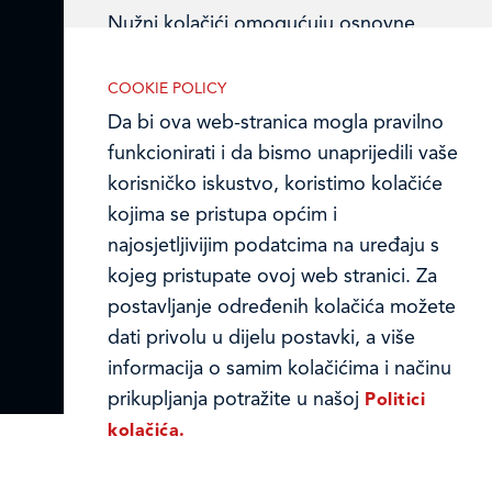
Nužni kolačići omogućuju osnovne
Online formular
funkcionalnosti. Bez ovih kolačića, web-
stranica ne može pravilno funkcionirati,
COOKIE POLICY
Obavijest o Privatnosti i Kolačići
a isključiti ih možete mijenjanjem
Da bi ova web-stranica mogla pravilno
postavki u svome web-pregledniku.
Privacy notice and Cookies
funkcionirati i da bismo unaprijedili vaše
korisničko iskustvo, koristimo kolačiće
© LEDO plus d.o.o. 2026.
kojima se pristupa općim i
najosjetljivijim podatcima na uređaju s
Analitički kolačići
kojeg pristupate ovoj web stranici. Za
postavljanje određenih kolačića možete
Analitički kolačići pomažu nam
dati privolu u dijelu postavki, a više
unaprijediti web-stranicu prikupljanjem i
informacija o samim kolačićima i načinu
analizom podataka o njeziinu korištenju.
prikupljanja potražite u našoj
Politici
kolačića.