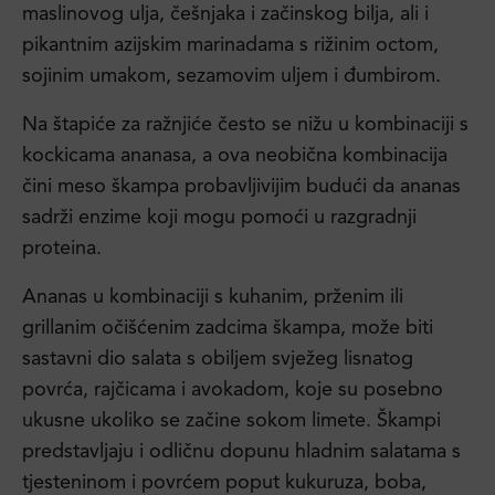
maslinovog ulja, češnjaka i začinskog bilja, ali i
pikantnim azijskim marinadama s rižinim octom,
sojinim umakom, sezamovim uljem i đumbirom.
Na štapiće za ražnjiće često se nižu u kombinaciji s
kockicama ananasa, a ova neobična kombinacija
čini meso škampa probavljivijim budući da ananas
sadrži enzime koji mogu pomoći u razgradnji
proteina.
Ananas u kombinaciji s kuhanim, prženim ili
grillanim očišćenim zadcima škampa, može biti
sastavni dio salata s obiljem svježeg lisnatog
povrća, rajčicama i avokadom, koje su posebno
ukusne ukoliko se začine sokom limete. Škampi
predstavljaju i odličnu dopunu hladnim salatama s
tjesteninom i povrćem poput kukuruza, boba,