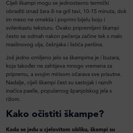
Cijeli škampi mogu se jednostavno termički
obraditi iznad žara ili na gril tavi, 10-15 minuta, dok
im meso ne omekša i poprimi bijelu boju i
svilenkastu teksturu. Ovako pripremljeni škampi
često se odmah nakon pečenja začine tek s malo
maslinovog ulja, češnjaka i listića peršina.
Još jedno omiljeno jelo sa škampima je i buzara,
koja također ne zahtijeva mnogo vremena za
pripremu, a svojim mirisom očarava sve prisutne.
Nadalje, cijeli škampi čest su sastojak i raznih
inačica paelle, popularnog španjolskog jela s
rižom.
Kako očistiti škampe?
Kada se jedu u cjelovitom obliku, škampi su