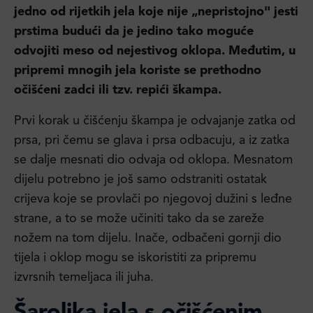
jedno od rijetkih jela koje nije „nepristojno" jesti
prstima budući da je jedino tako moguće
odvojiti meso od nejestivog oklopa. Međutim, u
pripremi mnogih jela koriste se prethodno
očišćeni zadci ili tzv. repići škampa.
Prvi korak u čišćenju škampa je odvajanje zatka od
prsa, pri čemu se glava i prsa odbacuju, a iz zatka
se dalje mesnati dio odvaja od oklopa. Mesnatom
dijelu potrebno je još samo odstraniti ostatak
crijeva koje se provlači po njegovoj dužini s leđne
strane, a to se može učiniti tako da se zareže
nožem na tom dijelu. Inače, odbačeni gornji dio
tijela i oklop mogu se iskoristiti za pripremu
izvrsnih temeljaca ili juha.