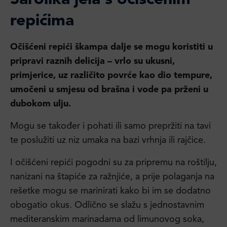
Šarolika jela s očišćenim
repićima
Očišćeni repići škampa dalje se mogu koristiti u
pripravi raznih delicija – vrlo su ukusni,
primjerice, uz različito povrće kao dio tempure,
umočeni u smjesu od brašna i vode pa prženi u
dubokom ulju.
Mogu se također i pohati ili samo prepržiti na tavi
te poslužiti uz niz umaka na bazi vrhnja ili rajčice.
I očišćeni repići pogodni su za pripremu na roštilju,
nanizani na štapiće za ražnjiće, a prije polaganja na
rešetke mogu se marinirati kako bi im se dodatno
obogatio okus. Odlično se slažu s jednostavnim
mediteranskim marinadama od limunovog soka,