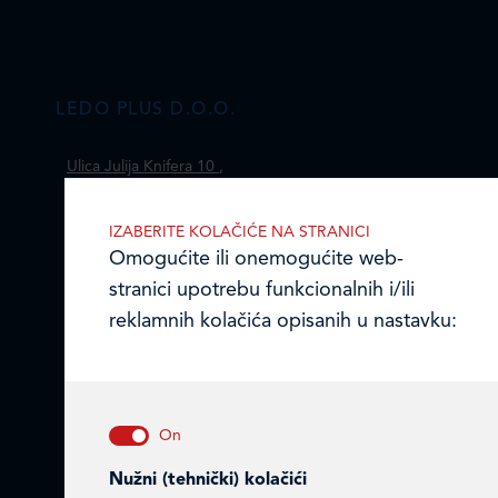
LEDO PLUS D.O.O.
Ulica Julija Knifera 10
,
10000 Zagreb, Hrvatska
TEL: +385 (0)1 2385 555
IZABERITE KOLAČIĆE NA STRANICI
Omogućite ili onemogućite web-
Email:
ledo@ledo.hr
stranici upotrebu funkcionalnih i/ili
OIB 07179054100
reklamnih kolačića opisanih u nastavku:
Matični broj (MB): 4938763
Ledo Hrvatska
Prodajni centri
Nužni (tehnički) kolačići
Ledo u inozemstvu