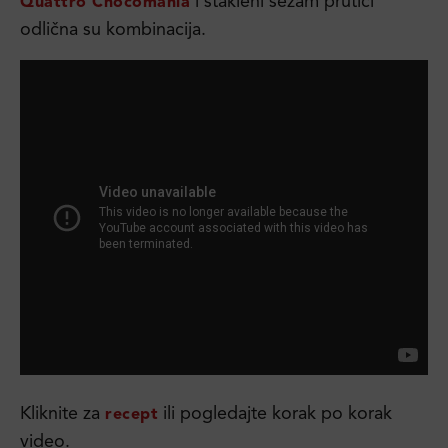
i stakleni sezam prutići
Quattro Chocomania
odlična su kombinacija.
Kliknite za
ili pogledajte korak po korak
recept
video.