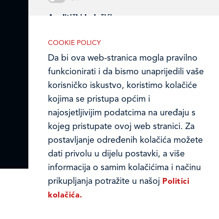
Online formular
Analitički kolačići
Obavijest o Privatnosti i Kolačići
Analitički kolačići pomažu nam
COOKIE POLICY
unaprijediti web-stranicu prikupljanjem i
Privacy notice and Cookies
Da bi ova web-stranica mogla pravilno
analizom podataka o njeziinu korištenju.
funkcionirati i da bismo unaprijedili vaše
© LEDO plus d.o.o. 2026.
korisničko iskustvo, koristimo kolačiće
kojima se pristupa općim i
najosjetljivijim podatcima na uređaju s
Marketinški kolačići
kojeg pristupate ovoj web stranici. Za
Marketinške kolačiće koristimo radi
postavljanje određenih kolačića možete
povećanja relevantnosti oglasa koje
dati privolu u dijelu postavki, a više
primate.
informacija o samim kolačićima i načinu
prikupljanja potražite u našoj
Politici
kolačića.