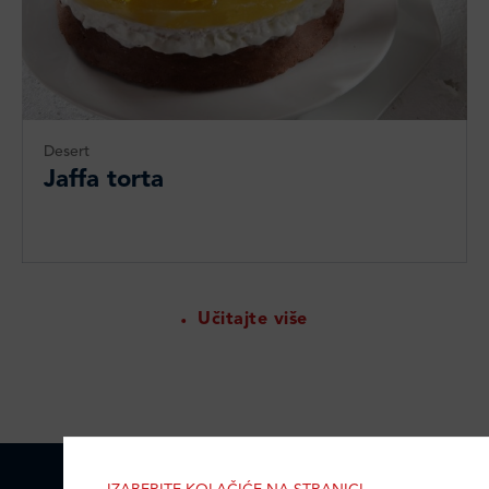
Desert
Jaffa torta
Učitajte više