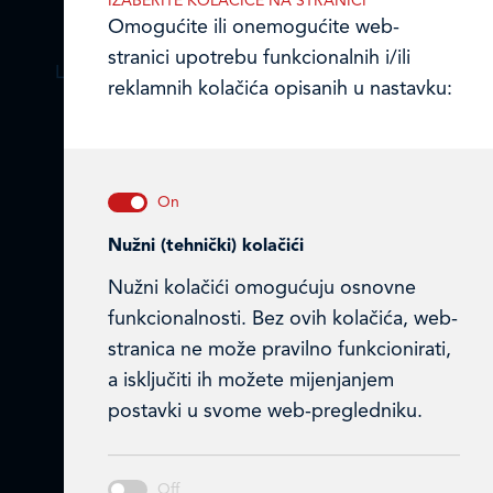
IZABERITE KOLAČIĆE NA STRANICI
Omogućite ili onemogućite web-
stranici upotrebu funkcionalnih i/ili
LEDO PLUS D.O.O.
reklamnih kolačića opisanih u nastavku:
Ulica Julija Knifera 10
,
10000 Zagreb, Hrvatska
TEL: +385 (0)1 2385 555
Email:
ledo@ledo.hr
Nužni (tehnički) kolačići
OIB 07179054100
Nužni kolačići omogućuju osnovne
Matični broj (MB): 4938763
funkcionalnosti. Bez ovih kolačića, web-
Ledo Hrvatska
stranica ne može pravilno funkcionirati,
a isključiti ih možete mijenjanjem
Prodajni centri
postavki u svome web-pregledniku.
Ledo u inozemstvu